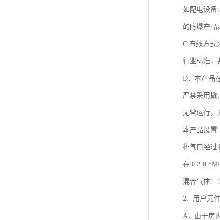
如配电设备
的防爆产品
C.布线方
行业标准，
D．本产品
严禁采用撬
无常运行，
本产品设置
排气口经过
在 0.2-
混合气体！
2、用户元
A．由于房