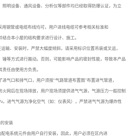
、照明设备、通风设备、分析仪等部件均已经取得防爆认证，为立
。
式采用钢管或电缆布线均可，用户进线电缆可参考相关标准和
并结合本小屋的结构要求进行设计、施工。
在运输、安装时，严禁大幅度倾斜，请采用标识位置吊装或叉运，
、锤等方式进行搬动。否则，可能影响产品的密封性能，导致本产品
其责任由使用方负责。
了进气口和排气口，用户须按“气路管道布置图”布置进气管道，
防火网后在现场排放，用户现场须提供进气气源，气源压力一般控制
0.8MPa，进气气源为净化空气（如：仪表风），严禁进气气源为爆炸性
！
件的安装
内配电系统元件由用户自行安装，因此，用户必须在区内进