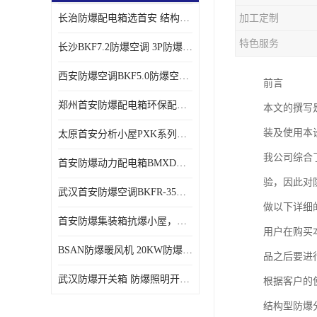
长治防爆配电箱选首安 结构紧凑、价格合理、资质齐全
加工定制
特色服务
长沙BKF7.2防爆空调 3P防爆空调与普通空调有什么区别
西安防爆空调BKF5.0防爆空调技术参数
前言
郑州首安防爆配电箱环保配套用防爆配电箱
本文的撰写
装及使用本
太原首安分析小屋PXK系列在线分析小屋厂家
我公司综合
首安防爆动力配电箱BMXD系列防爆配电箱技术参数
验，因此对
武汉首安防爆空调BKFR-35防爆空调生产厂家
做以下详细
首安防爆集装箱抗爆小屋，危化品暂存间厂家批发
用户在购买
BSAN防爆暖风机 20KW防爆工业暖风机
品之后要进
武汉防爆开关箱 防爆照明开关箱厂家
根据客户的
结构型防爆