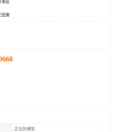
卧龙区
正压房
0668
正压防爆型