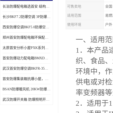
长治防爆配电箱选首安 结构紧凑、价格合理、资质齐全
可售卖地
全国
适用范围
易燃
长沙BKF7.2防爆空调 3P防爆空调与普通空调有什么区别
使用环境
户外
西安防爆空调BKF5.0防爆空调技术参数
郑州首安防爆配电箱环保配套用防爆配电箱
一、适用范
太原首安分析小屋PXK系列在线分析小屋厂家
1．本产品
首安防爆动力配电箱BMXD系列防爆配电箱技术参数
织、食品、
武汉首安防爆空调BKFR-35防爆空调生产厂家
环境中，作
首安防爆集装箱抗爆小屋，危化品暂存间厂家批发
供电或对检测
BSAN防爆暖风机 20KW防爆工业暖风机
率变频器等
武汉防爆开关箱 防爆照明开关箱厂家
2．适用于