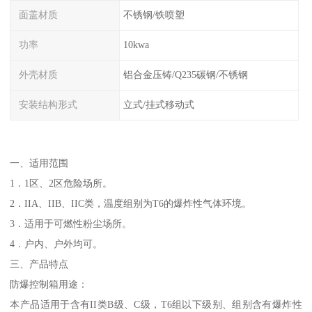
面盖材质
不锈钢/铁喷塑
功率
10kwa
外壳材质
铝合金压铸/Q235碳钢/不锈钢
安装结构形式
立式/挂式移动式
一、适用范围
1．1区、2区危险场所。
2．IIA、IIB、IIC类，温度组别为T6的爆炸性气体环境。
3．适用于可燃性粉尘场所。
4．户内、户外均可。
三、产品特点
防爆控制箱用途：
本产品适用于含有II类B级、C级，T6组以下级别、组别含有爆炸性