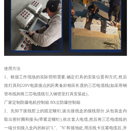
使用方法
1、根据工作现场的实际照明需要,确定灯具的安装位置和方式,然后
按灯具到220V电源接点的距离备好相应长度的三芯电缆线(如采用钢
管布线则将三芯电缆线引入钢管至灯具安装处)。
厂家定制防爆电机控制箱 BX尘防爆控制箱
2、先卸下接线腔上的固定螺钉,拔出接线盒的接线部分;从包装盒内
取出密封圈和接头(带紧定螺钉),依次套入电缆;然后将三芯电缆线的
一端分别接入盒内的标识"L"、"N"和接地处,用压线卡压紧电缆后,并