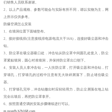
们销售人员联系谢谢。
2、以上产品规格、参数可能会与实际有所不同，请以实物为主，网
上所示仅供参考。
防爆空调怎么安装
1、在墙洞位置下面铺垫布。
2、接好接线排(注意接线排电源电流大于16A)，连接好吸尘器和冲击
钻。
3、防尘罩在吸尘器吸口处．冲击钻从防尘罩中间圆孔处套入，防尘
罩紧贴墙洞，圆心对准墙洞，并保持防尘罩出口朝下。
4、安装人员人拿冲击钻，一人扶防尘罩，打开吸尘器和冲击钻，打
穿墙孔，打穿墙孔的过程中注意有无大块碎屑落下，防止堵住吸尘
器。
5、打穿墙孔完毕，冲击钻撤出时应轻轻用力，防止尘屑落在地上钻
完全出墙后，再把防尘罩拿开。
6、按照普通空调的安装步骤继续进行可以。
m.nysnfb.b2b168.com