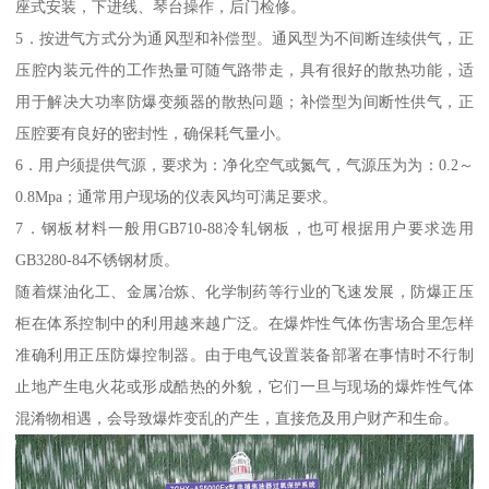
座式安装，下进线、琴台操作，后门检修。
5．按进气方式分为通风型和补偿型。通风型为不间断连续供气，正
压腔内装元件的工作热量可随气路带走，具有很好的散热功能，适
用于解决大功率防爆变频器的散热问题；补偿型为间断性供气，正
压腔要有良好的密封性，确保耗气量小。
6．用户须提供气源，要求为：净化空气或氮气，气源压为为：0.2～
0.8Mpa；通常用户现场的仪表风均可满足要求。
7．钢板材料一般用GB710-88冷轧钢板，也可根据用户要求选用
GB3280-84不锈钢材质。
随着煤油化工、金属冶炼、化学制药等行业的飞速发展，防爆正压
柜在体系控制中的利用越来越广泛。在爆炸性气体伤害场合里怎样
准确利用正压防爆控制器。由于电气设置装备部署在事情时不行制
止地产生电火花或形成酷热的外貌，它们一旦与现场的爆炸性气体
混淆物相遇，会导致爆炸变乱的产生，直接危及用户财产和生命。