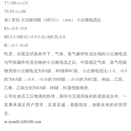
T5 100<t≤135
T6 85<t≤100
表2 类别 大试验间隙（MESG）（mm） 小点燃电流比
ⅡA ≥0.9 >0.8
ⅡB 0.5<MESG<0.9 0.45≤MICR≤0.8
ⅡC ≤0.5 <0.45
性质：在规定试验条件下，气体、蒸气爆炸性混合物的小点燃电流
与甲烷爆炸性混合物的小点燃电流之比。中国规定气体、蒸气危险
物质按小点燃电流为ⅡA级，ⅡB级和ⅡC级。小点燃电流比≤1.0，>0.8
的为ⅡA级；≤0.8，>0.45的为ⅡB级；≤0.45的为ⅡC级。例如，乙烷、
乙烯、乙炔分别为ⅡA级，ⅡB级，ⅡC级危险物质。
公司全体员工以饱满的热情，期待与五湖四海的新老朋友合作。一
直秉承满足用户需求，至真至诚，着眼现在，放眼未来的经营理
念。
m.nysnfb.b2b168.com