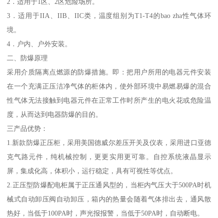
2．适用于1区、2区危险场所。
3．适用于IIA、IIB、IIC类，温度组别为T1-T4的bao zha性气体环
境。
4．户内、户外安装。
二、防爆原理
采用介质隔离点燃源的防爆措施。即：把用户所用的电器元件安装
在一个充满正压洁净气体的柜体内，使外部环境中易燃易爆的混合
性气体无法接触到电器元件在正常工作时所产生的电火花或危险温
度，从而达到电器防爆的目的。
三产品优势：
1.新款防爆正压柜，采用美国德威尔差压开关及仪表，采用进口亚德
克气路元件，纯机械控制，更更实用更可靠。自控系统液晶显示
屏，集成化高，体积小，运行稳定，具有可视性等优点。
2.正压型防爆配电柜属于正压通风型的，当柜内气压大于500PA时机
械式自动卸压阀自动卸压，箱内的热量会随着气体排出去，通风散
热好，当低于100PA时，声光报报警，当低于50PA时，自动断电。