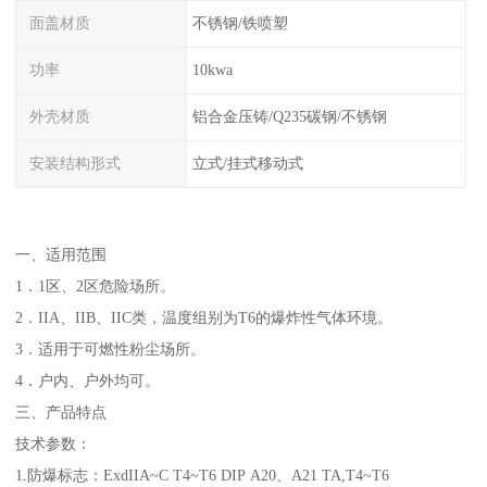
面盖材质
不锈钢/铁喷塑
功率
10kwa
外壳材质
铝合金压铸/Q235碳钢/不锈钢
安装结构形式
立式/挂式移动式
一、适用范围
1．1区、2区危险场所。
2．IIA、IIB、IIC类，温度组别为T6的爆炸性气体环境。
3．适用于可燃性粉尘场所。
4．户内、户外均可。
三、产品特点
技术参数：
1.防爆标志：ExdIIA~C T4~T6 DIP A20、A21 TA,T4~T6