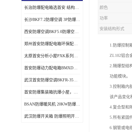
长治防爆配电箱选首安 结构紧凑、价格合理、资质齐全
颜色
功率
长沙BKF7.2防爆空调 3P防爆空调与普通空调有什么区别
安装结构形式
西安防爆空调BKF5.0防爆空调技术参数
郑州首安防爆配电箱环保配套用防爆配电箱
1.防爆控
ZL102
太原首安分析小屋PXK系列在线分析小屋厂家
2.隔爆型
首安防爆动力配电箱BMXD系列防爆配电箱技术参数
功能模块。
武汉首安防爆空调BKFR-35防爆空调生产厂家
3.控制箱
首安防爆集装箱抗爆小屋，危化品暂存间厂家批发
该产品变化
BSAN防爆暖风机 20KW防爆工业暖风机
4.复合型
武汉防爆开关箱 防爆照明开关箱厂家
5.所有紧固
6.钢管或电