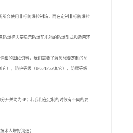
场所会使用非标防爆控制箱，而在定制非标防爆控
6。并且防爆标志要显示防爆配电箱的防爆型式和适用环
供详细的图纸资料，我们需要了解您想要定制的防
，防护等级（IP65/IP55/其它），防腐等级
；
和分开关均为3P；若我们在定制的时候有不同的要
的技术人增好沟通；