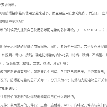
户要求特制。
风机防爆控制箱的使用是越来越多，而主要应用在危险场所，而还有一些
都有哪些要求呢？
制的时候要先提供自己使用防爆配电箱的防护等级，如 EX de IIBT
的时候要尽可能的提供给商家图纸、图片、参数型号资料。若是没办法提
：如照明、动力、接线。确定防爆箱的箱体材质（铸铝、碳钢、不锈钢、其它）
WF2）、安装形式（壁挂、立式、移动、其它）等；
电箱的控制要求有哪些，如需要几个回路，各回路电流电压，是否带漏电
情况下，防爆配电箱的总开关为3P，分开关为2P；防爆动力配电箱总开关
详细的说明；
别注意我们所定制的防爆配电箱是应用在什么场所的；
的元件：我司常用的元件有：正泰、施耐德、ABB，有特定元件请与我们