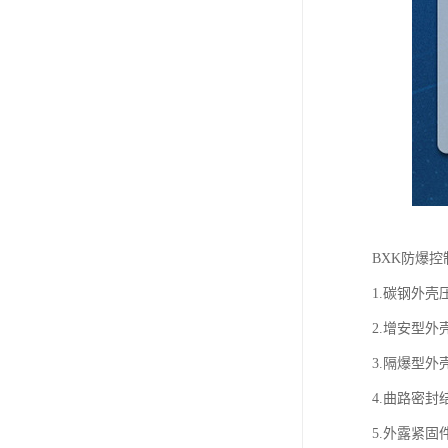
BXK防爆
1.碳钢外
2.增安型
3.隔爆型
4.曲路密
5.外露紧