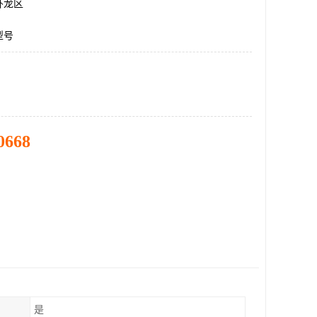
卧龙区
型号
0668
是