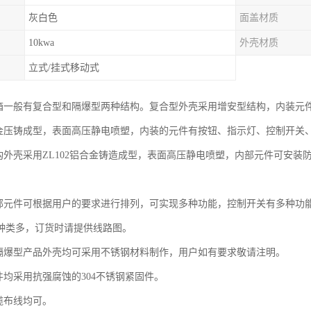
灰白色
面盖材质
10kwa
外壳材质
立式/挂式移动式
制箱一般有复合型和隔爆型两种结构。复合型外壳采用增安型结构，内装元
铝合金压铸成型，表面高压静电喷塑，内装的元件有按钮、指示灯、控制开关
结构外壳采用ZL102铝合金铸造成型，表面高压静电喷塑，内部元件可安
内部元件可根据用户的要求进行排列，可实现多种功能，控制开关有多种功
种类多，订货时请提供线路图。
和隔爆型产品外壳均可采用不锈钢材料制作，用户如有要求敬请注明。
件均采用抗强腐蚀的304不锈钢紧固件。
缆布线均可。