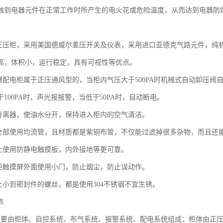
触到电器元件在正常工作时所产生的电火花或危险温度，从而达到电器防
：
爆正压柜，采用美国德威尔差压开关及仪表，采用进口亚德克气路元件，纯
高，体积小，运行稳定，具有可视性等优点。
防爆配电柜属于正压通风型的，当柜内气压大于500PA时机械式自动卸压
100PA时，声光报报警，当低于50PA时，自动断电。
水分离器，使油水分开，保持进入柜内的空气清洁。
子全部使用均流管，且材质都是紫铜布管，不仅能过滤掉很多杂物，而且还
板上使用防静电触摸板，内外接地等更可靠。
压柜触摸屏外面使用小门，防止烟尘，防止误动作。
子上小到密封件的螺丝，都是使用304不锈钢不宜生锈。
点
主要由柜体、自控系统、布气系统、报警系统、配电系统组成；柜体由正