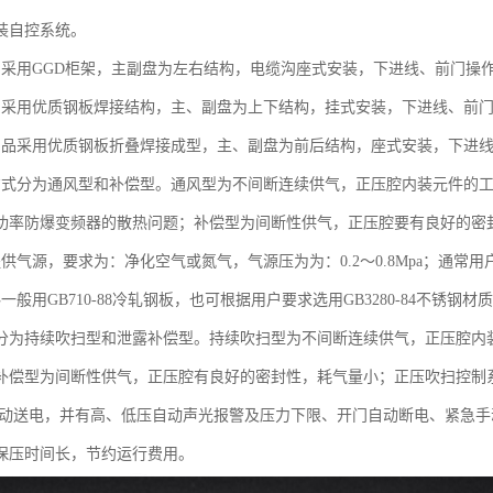
装自控系统。
品采用GGD柜架，主副盘为左右结构，电缆沟座式安装，下进线、前门操
品采用优质钢板焊接结构，主、副盘为上下结构，挂式安装，下进线、前
产品采用优质钢板折叠焊接成型，主、副盘为前后结构，座式安装，下进
方式分为通风型和补偿型。通风型为不间断连续供气，正压腔内装元件的
功率防爆变频器的散热问题；补偿型为间断性供气，正压腔要有良好的密
提供气源，要求为：净化空气或氮气，气源压为为：0.2～0.8Mpa；通常
一般用GB710-88冷轧钢板，也可根据用户要求选用GB3280-84不锈钢材
分为持续吹扫型和泄露补偿型。持续吹扫型为不间断连续供气，正压腔内
补偿型为间断性供气，正压腔有良好的密封性，耗气量小；正压吹扫控制
自动送电，并有高、低压自动声光报警及压力下限、开门自动断电、紧急
保压时间长，节约运行费用。