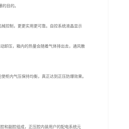
爆的目的。
机械控制，更更实用更可靠。自控系统液晶显示
阀自动卸压，箱内的热量会随着气体排出去，通风散
能使柜内气压保持均衡，真正达到正压防爆效果。
压腔和副腔组成，正压腔内装用户的配电系统元