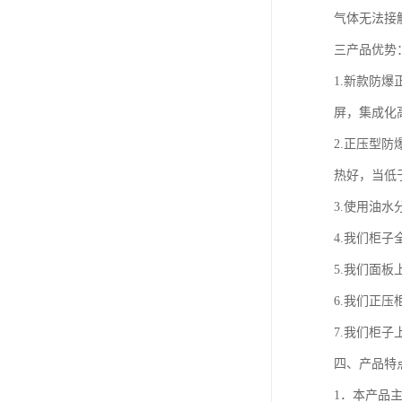
气体无法接
三产品优势
1.新款防
屏，集成化
2.正压型
热好，当低于
3.使用油
4.我们柜
5.我们面
6.我们正
7.我们柜
四、产品特
1．本产品