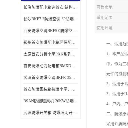
长治防爆配电箱选首安 结构紧凑、价格合理、资质齐全
可售卖地
适用范围
长沙BKF7.2防爆空调 3P防爆空调与普通空调有什么区别
使用环境
西安防爆空调BKF5.0防爆空调技术参数
郑州首安防爆配电箱环保配套用防爆配电箱
一、适用范围
1．本产品
太原首安分析小屋PXK系列在线分析小屋厂家
中，作为三相
首安防爆动力配电箱BMXD系列防爆配电箱技术参数
元件的监测
武汉首安防爆空调BKFR-35防爆空调生产厂家
2．适用于1
首安防爆集装箱抗爆小屋，危化品暂存间厂家批发
3．适用于II
BSAN防爆暖风机 20KW防爆工业暖风机
4．户内、
武汉防爆开关箱 防爆照明开关箱厂家
二、防爆原
采用介质隔