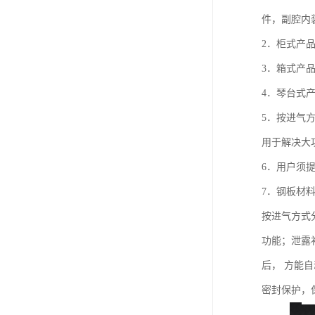
件，副腔内
2．柜式产
3．箱式产
4．琴台式
5．按进气
用于解决大
6．用户须
7．钢板材料
按进气方式
功能；泄露
后， 方能
密封保护，