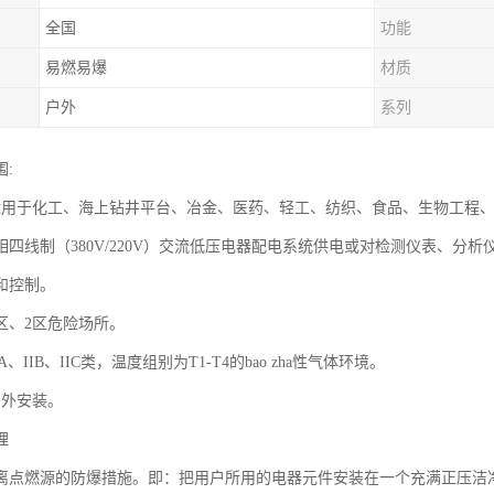
全国
功能
易燃易爆
材质
户外
系列
:
适用于化工、海上钻井平台、冶金、医药、轻工、纺织、食品、生物工程、航天
四线制（380V/220V）交流低压电器配电系统供电或对检测仪表、分析仪表
和控制。
区、2区危险场所。
A、IIB、IIC类，温度组别为T1-T4的bao zha性气体环境。
户外安装。
理
离点燃源的防爆措施。即：把用户所用的电器元件安装在一个充满正压洁