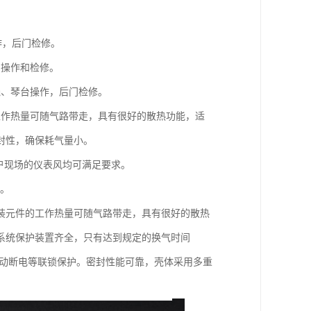
作，后门检修。
门操作和检修。
线、琴台操作，后门检修。
工作热量可随气路带走，具有很好的散热功能，适
封性，确保耗气量小。
用户现场的仪表风均可满足要求。
质。
装元件的工作热量可随气路带走，具有很好的散热
系统保护装置齐全，只有达到规定的换气时间
手动断电等联锁保护。密封性能可靠，壳体采用多重