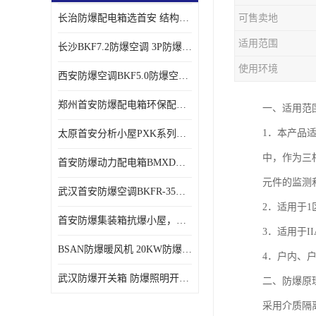
长治防爆配电箱选首安 结构紧凑、价格合理、资质齐全
可售卖地
适用范围
长沙BKF7.2防爆空调 3P防爆空调与普通空调有什么区别
使用环境
西安防爆空调BKF5.0防爆空调技术参数
郑州首安防爆配电箱环保配套用防爆配电箱
一、适用范围
1．本产品
太原首安分析小屋PXK系列在线分析小屋厂家
中，作为三相
首安防爆动力配电箱BMXD系列防爆配电箱技术参数
元件的监测
武汉首安防爆空调BKFR-35防爆空调生产厂家
2．适用于1
首安防爆集装箱抗爆小屋，危化品暂存间厂家批发
3．适用于II
BSAN防爆暖风机 20KW防爆工业暖风机
4．户内、
武汉防爆开关箱 防爆照明开关箱厂家
二、防爆原
采用介质隔