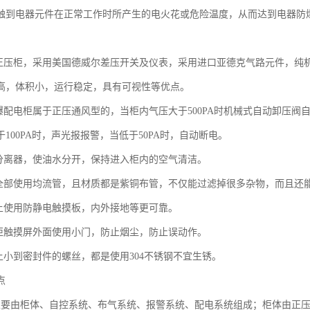
触到电器元件在正常工作时所产生的电火花或危险温度，从而达到电器防
：
爆正压柜，采用美国德威尔差压开关及仪表，采用进口亚德克气路元件，纯
高，体积小，运行稳定，具有可视性等优点。
防爆配电柜属于正压通风型的，当柜内气压大于500PA时机械式自动卸压
100PA时，声光报报警，当低于50PA时，自动断电。
水分离器，使油水分开，保持进入柜内的空气清洁。
子全部使用均流管，且材质都是紫铜布管，不仅能过滤掉很多杂物，而且还
板上使用防静电触摸板，内外接地等更可靠。
压柜触摸屏外面使用小门，防止烟尘，防止误动作。
子上小到密封件的螺丝，都是使用304不锈钢不宜生锈。
点
主要由柜体、自控系统、布气系统、报警系统、配电系统组成；柜体由正