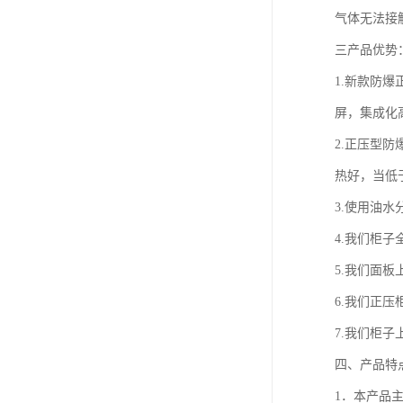
气体无法接
三产品优势
1.新款防
屏，集成化
2.正压型
热好，当低于
3.使用油
4.我们柜
5.我们面
6.我们正
7.我们柜
四、产品特
1．本产品