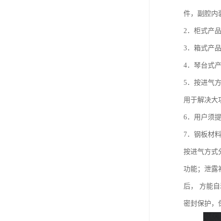
件，副腔内
2．柜式产
3．箱式产
4．琴台式
5．按进气
用于解决大
6．用户须
7．钢板材料
按进气方式
功能；泄露
后， 方能
密封保护，