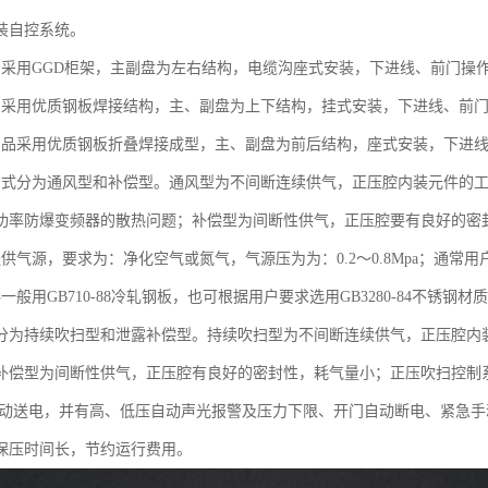
装自控系统。
品采用GGD柜架，主副盘为左右结构，电缆沟座式安装，下进线、前门操
品采用优质钢板焊接结构，主、副盘为上下结构，挂式安装，下进线、前
产品采用优质钢板折叠焊接成型，主、副盘为前后结构，座式安装，下进
方式分为通风型和补偿型。通风型为不间断连续供气，正压腔内装元件的
功率防爆变频器的散热问题；补偿型为间断性供气，正压腔要有良好的密
提供气源，要求为：净化空气或氮气，气源压为为：0.2～0.8Mpa；通常
一般用GB710-88冷轧钢板，也可根据用户要求选用GB3280-84不锈钢材
分为持续吹扫型和泄露补偿型。持续吹扫型为不间断连续供气，正压腔内
补偿型为间断性供气，正压腔有良好的密封性，耗气量小；正压吹扫控制
自动送电，并有高、低压自动声光报警及压力下限、开门自动断电、紧急
保压时间长，节约运行费用。