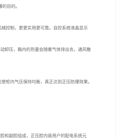
爆的目的。
机械控制，更更实用更可靠。自控系统液晶显示
阀自动卸压，箱内的热量会随着气体排出去，通风散
能使柜内气压保持均衡，真正达到正压防爆效果。
压腔和副腔组成，正压腔内装用户的配电系统元