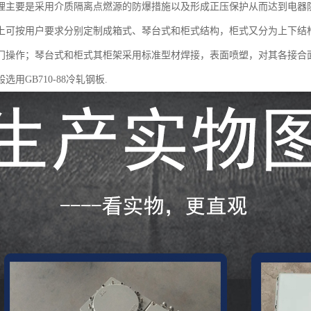
理主要是采用介质隔离点燃源的防爆措施以及形成正压保护从而达到电器
上可按用户要求分别定制成箱式、琴台式和柜式结构，柜式又分为上下结
门操作；琴台式和柜式其柜架采用标准型材焊接，表面喷塑，对其各接合
选用GB710-88冷轧钢板.