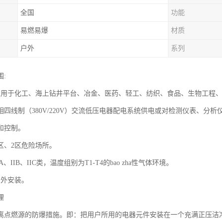
全国
功能
易燃易爆
材质
户外
系列
:
适用于化工、海上钻井平台、冶金、医药、轻工、纺织、食品、生物工程、航天
四线制（380V/220V）交流低压电器配电系统供电或对检测仪表、分析仪表
和控制。
区、2区危险场所。
A、IIB、IIC类，温度组别为T1-T4的bao zha性气体环境。
户外安装。
理
离点燃源的防爆措施。即：把用户所用的电器元件安装在一个充满正压洁