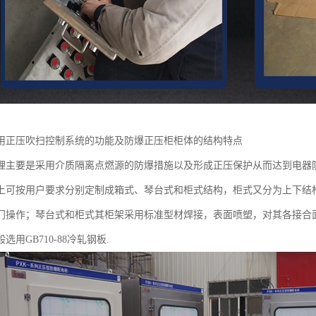
用正压吹扫控制系统的功能及防爆正压柜柜体的结构特点
理主要是采用介质隔离点燃源的防爆措施以及形成正压保护从而达到电器
上可按用户要求分别定制成箱式、琴台式和柜式结构，柜式又分为上下结
门操作；琴台式和柜式其柜架采用标准型材焊接，表面喷塑，对其各接合
选用GB710-88冷轧钢板.