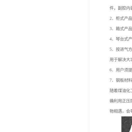
件，副腔内
2．柜式产
3．箱式产
4．琴台式
5．按进气
用于解决大
6．用户须
7．钢板材料
随着煤油化
确利用正压
物相遇，会