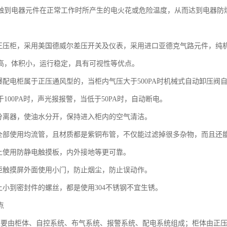
触到电器元件在正常工作时所产生的电火花或危险温度，从而达到电器防
：
爆正压柜，采用美国德威尔差压开关及仪表，采用进口亚德克气路元件，纯
高，体积小，运行稳定，具有可视性等优点。
防爆配电柜属于正压通风型的，当柜内气压大于500PA时机械式自动卸压
100PA时，声光报报警，当低于50PA时，自动断电。
水分离器，使油水分开，保持进入柜内的空气清洁。
子全部使用均流管，且材质都是紫铜布管，不仅能过滤掉很多杂物，而且还
板上使用防静电触摸板，内外接地等更可靠。
压柜触摸屏外面使用小门，防止烟尘，防止误动作。
子上小到密封件的螺丝，都是使用304不锈钢不宜生锈。
点
主要由柜体、自控系统、布气系统、报警系统、配电系统组成；柜体由正