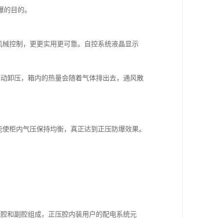
爆的目的。
机械控制，更更实用更可靠。自控系统液晶显示
阀自动卸压，箱内的热量会随着气体排出去，通风散
能使柜内气压保持均衡，真正达到正压防爆效果。
压腔和副腔组成，正压腔内装用户的配电系统元