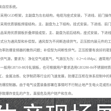
装自控系统。
品采用GGD柜架，主副盘为左右结构，电缆沟座式安装，下进线、前门操
品采用优质钢板焊接结构，主、副盘为上下结构，挂式安装，下进线、前
产品采用优质钢板折叠焊接成型，主、副盘为前后结构，座式安装，下进
方式分为通风型和补偿型。通风型为不间断连续供气，正压腔内装元件的
功率防爆变频器的散热问题；补偿型为间断性供气，正压腔要有良好的密
提供气源，要求为：净化空气或氮气，气源压为为：0.2～0.8Mpa；通常
一般用GB710-88冷轧钢板，也可根据用户要求选用GB3280-84不锈钢材
工、金属冶炼、化学制药等行业的飞速发展，防爆正压柜在体系控制中的
防爆控制器。由于电气设置装备部署在事情时不行制止地产生电火花或形
导致爆炸变乱的产生，直接危及用户财产和生命。