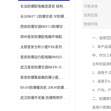
长治防爆配电箱选首安 结构紧凑、价格合理、资质齐全
可售卖地
适用范围
长沙BKF7.2防爆空调 3P防爆空调与普通空调有什么区别
使用环境
西安防爆空调BKF5.0防爆空调技术参数
郑州首安防爆配电箱环保配套用防爆配电箱
一、适用范围
1．本产品
太原首安分析小屋PXK系列在线分析小屋厂家
中，作为三相
首安防爆动力配电箱BMXD系列防爆配电箱技术参数
元件的监测
武汉首安防爆空调BKFR-35防爆空调生产厂家
2．适用于1
首安防爆集装箱抗爆小屋，危化品暂存间厂家批发
3．适用于II
BSAN防爆暖风机 20KW防爆工业暖风机
4．户内、
武汉防爆开关箱 防爆照明开关箱厂家
二、防爆原
采用介质隔