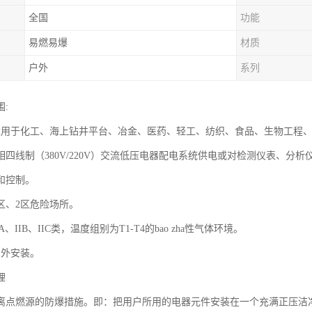
全国
功能
易燃易爆
材质
户外
系列
:
适用于化工、海上钻井平台、冶金、医药、轻工、纺织、食品、生物工程、航天
四线制（380V/220V）交流低压电器配电系统供电或对检测仪表、分析仪表
和控制。
区、2区危险场所。
A、IIB、IIC类，温度组别为T1-T4的bao zha性气体环境。
户外安装。
理
离点燃源的防爆措施。即：把用户所用的电器元件安装在一个充满正压洁