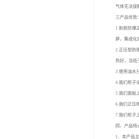
气体无法接
三产品优势
1.新款防
屏，集成化
2.正压型
热好，当低于
3.使用油
4.我们柜
5.我们面
6.我们正
7.我们柜
四、产品特
1．本产品