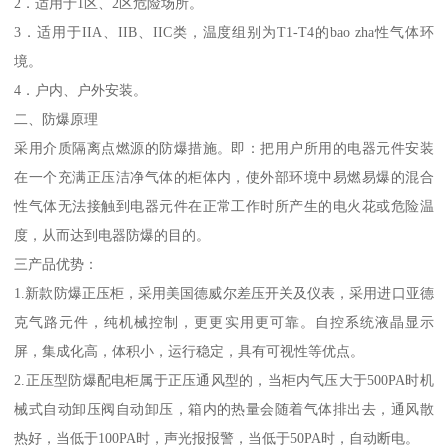
2．适用于1区、2区危险场所。
3．适用于IIA、IIB、IIC类，温度组别为T1-T4的bao zha性气体环
境。
4．户内、户外安装。
二、防爆原理
采用介质隔离点燃源的防爆措施。即：把用户所用的电器元件安装
在一个充满正压洁净气体的柜体内，使外部环境中易燃易爆的混合
性气体无法接触到电器元件在正常工作时所产生的电火花或危险温
度，从而达到电器防爆的目的。
三产品优势：
1.新款防爆正压柜，采用美国德威尔差压开关及仪表，采用进口亚德
克气路元件，纯机械控制，更更实用更可靠。自控系统液晶显示
屏，集成化高，体积小，运行稳定，具有可视性等优点。
2.正压型防爆配电柜属于正压通风型的，当柜内气压大于500PA时机
械式自动卸压阀自动卸压，箱内的热量会随着气体排出去，通风散
热好，当低于100PA时，声光报报警，当低于50PA时，自动断电。