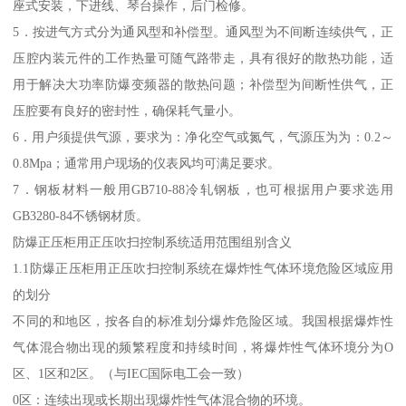
座式安装，下进线、琴台操作，后门检修。
5．按进气方式分为通风型和补偿型。通风型为不间断连续供气，正
压腔内装元件的工作热量可随气路带走，具有很好的散热功能，适
用于解决大功率防爆变频器的散热问题；补偿型为间断性供气，正
压腔要有良好的密封性，确保耗气量小。
6．用户须提供气源，要求为：净化空气或氮气，气源压为为：0.2～
0.8Mpa；通常用户现场的仪表风均可满足要求。
7．钢板材料一般用GB710-88冷轧钢板，也可根据用户要求选用
GB3280-84不锈钢材质。
防爆正压柜用正压吹扫控制系统适用范围组别含义
1.1防爆正压柜用正压吹扫控制系统在爆炸性气体环境危险区域应用
的划分
不同的和地区，按各自的标准划分爆炸危险区域。我国根据爆炸性
气体混合物出现的频繁程度和持续时间，将爆炸性气体环境分为O
区、1区和2区。（与IEC国际电工会一致）
0区：连续出现或长期出现爆炸性气体混合物的环境。