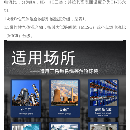
电流比，分为ⅡA，ⅡB，ⅡC三类；并按其高表面温度分为T1-T6六
组。
1.4爆炸性气体混合物按引燃温度分组，见表1。
1.5爆炸性气体混合物，按其大试验间隙（MESG）或小点燃电流比
（MICR）分级。