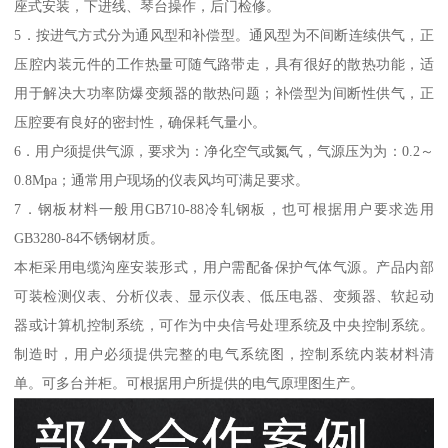
座式安装，下进线、琴台操作，后门检修。
5．按进气方式分为通风型和补偿型。通风型为不间断连续供气，正
压腔内装元件的工作热量可随气路带走，具有很好的散热功能，适
用于解决大功率防爆变频器的散热问题；补偿型为间断性供气，正
压腔要有良好的密封性，确保耗气量小。
6．用户须提供气源，要求为：净化空气或氮气，气源压为为：0.2～
0.8Mpa；通常用户现场的仪表风均可满足要求。
7．钢板材料一般用GB710-88冷轧钢板，也可根据用户要求选用
GB3280-84不锈钢材质。
本柜采用电缆沟座安装形式，用户需配备保护气体气源。产品内部
可装检测仪表、分析仪表、显示仪表、低压电器、变频器、软起动
器或计算机控制系统，可作为中央信号处理系统及中央控制系统。
制造时，用户必须提供完整的电气系统图，控制系统内装材料清
单。可多台并柜。可根据用户所提供的电气原理图生产。