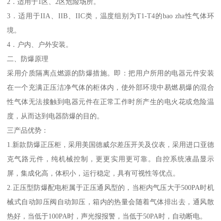
2．适用于1区、2区危险场所。
3．适用于IIA、IIB、IIC类，温度组别为T1-T4的bao zha性气体环
境。
4．户内、户外安装。
二、防爆原理
采用介质隔离点燃源的防爆措施。即：把用户所用的电器元件安装
在一个充满正压洁净气体的柜体内，使外部环境中易燃易爆的混合
性气体无法接触到电器元件在正常工作时所产生的电火花或危险温
度，从而达到电器防爆的目的。
三产品优势：
1.新款防爆正压柜，采用美国德威尔差压开关及仪表，采用进口亚德
克气路元件，纯机械控制，更更实用更可靠。自控系统液晶显示
屏，集成化高，体积小，运行稳定，具有可视性等优点。
2.正压型防爆配电柜属于正压通风型的，当柜内气压大于500PA时机
械式自动卸压阀自动卸压，箱内的热量会随着气体排出去，通风散
热好，当低于100PA时，声光报报警，当低于50PA时，自动断电。