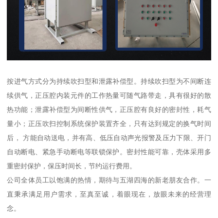
按进气方式分为持续吹扫型和泄露补偿型。持续吹扫型为不间断连
续供气，正压腔内装元件的工作热量可随气路带走，具有很好的散
热功能；泄露补偿型为间断性供气，正压腔有良好的密封性，耗气
量小；正压吹扫控制系统保护装置齐全，只有达到规定的换气时间
后， 方能自动送电，并有高、低压自动声光报警及压力下限、开门
自动断电、紧急手动断电等联锁保护。密封性能可靠，壳体采用多
重密封保护，保压时间长，节约运行费用。
公司全体员工以饱满的热情，期待与五湖四海的新老朋友合作。一
直秉承满足用户需求，至真至诚，着眼现在，放眼未来的经营理
念。