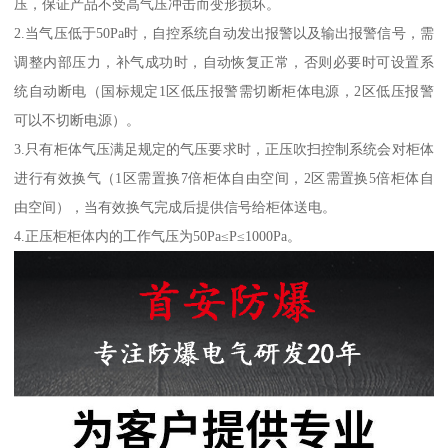
压，保证产品不受高气压冲击而变形损坏。
2.当气压低于50Pa时，自控系统自动发出报警以及输出报警信号，需
调整内部压力，补气成功时，自动恢复正常，否则必要时可设置系
统自动断电（国标规定1区低压报警需切断柜体电源，2区低压报警
可以不切断电源）。
3.只有柜体气压满足规定的气压要求时，正压吹扫控制系统会对柜体
进行有效换气（1区需置换7倍柜体自由空间，2区需置换5倍柜体自
由空间），当有效换气完成后提供信号给柜体送电。
4.正压柜柜体内的工作气压为50Pa≤P≤1000Pa。