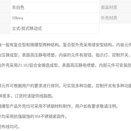
灰白色
面盖材质
10kwa
外壳材质
立式/挂式移动式
制箱一般有复合型和隔爆型两种结构。复合型外壳采用增安型结构，内装元
铝合金压铸成型，表面高压静电喷塑，内装的元件有按钮、指示灯、控制开关
结构外壳采用ZL102铝合金铸造成型，表面高压静电喷塑，内部元件可安
内部元件可根据用户的要求进行排列，可实现多种功能，控制开关有多种功
种类多，订货时请提供线路图。
和隔爆型产品外壳均可采用不锈钢材料制作，用户如有要求敬请注明。
件均采用抗强腐蚀的304不锈钢紧固件。
缆布线均可。