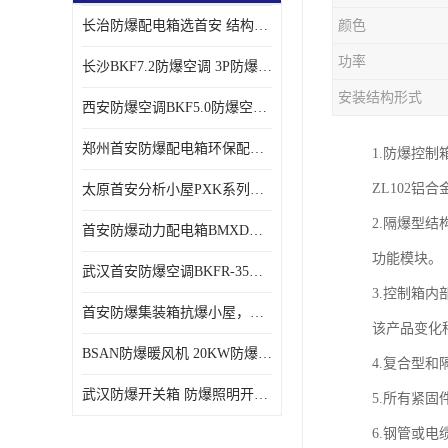
长治防爆配电箱选首安 结构紧凑、价格合理、资质齐全
颜色
功率
长沙BKF7.2防爆空调 3P防爆空调与普通空调有什么区别
安装结构形式
西安防爆空调BKF5.0防爆空调技术参数
郑州首安防爆配电箱环保配套用防爆配电箱
1.防爆控
ZL102
太原首安分析小屋PXK系列在线分析小屋厂家
2.隔爆型
首安防爆动力配电箱BMXD系列防爆配电箱技术参数
功能模块。
武汉首安防爆空调BKFR-35防爆空调生产厂家
3.控制箱
首安防爆集装箱抗爆小屋，危化品暂存间厂家批发
该产品变化
BSAN防爆暖风机 20KW防爆工业暖风机
4.复合型
武汉防爆开关箱 防爆照明开关箱厂家
5.所有紧固
6.钢管或电