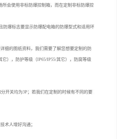
场所会使用非标防爆控制箱，而在定制非标防爆控
6。并且防爆标志要显示防爆配电箱的防爆型式和适用环
供详细的图纸资料，我们需要了解您想要定制的防
，防护等级（IP65/IP55/其它），防腐等级
；
和分开关均为3P；若我们在定制的时候有不同的要
的技术人增好沟通；