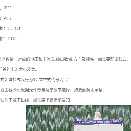
：IP55
：WF1
：G2'-G3'
格：G11/2'
应插座数量，对应的电压和电流,进线口数量,方向及规格，如需要配出线口
开关的电流大小及数。
式如壁挂式代号为'G',立柱式代号为'L';
寸或由我公司根据元件数量及参数来选择，如要配防雨罩请；
默认为下进下出线，如需要求请提前告知。