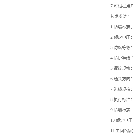
7.可根据用
技术参数：
1.防爆标志：Ex
2.额定电压：A
3.防腐等级：
4.防护等级:I
5.螺纹规格：DN
6.通头方
7.进线规格：
8.执行标准：GB
9.防爆标志: 
10.额定电压：
11.主回路额