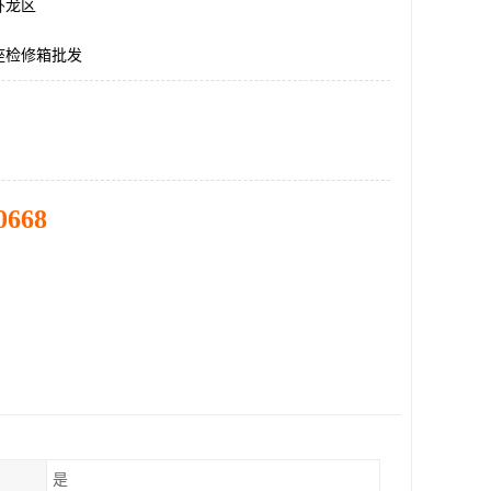
卧龙区
座检修箱批发
0668
是