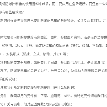
风机防爆控制箱的使用是越来越多，而主要应用在危险场所，而还有一些
都有哪些要求呢？
制的时候要先提供自己使用防爆配电箱的防护等级，如 EX de IIBT
的时候要尽可能的提供给商家图纸、图片、参数型号资料。若是没办法提
：如照明、动力、接线。确定防爆箱的箱体材质（铸铝、碳钢、不锈钢、其它）
WF2）、安装形式（壁挂、立式、移动、其它）等；
电箱的控制要求有哪些，如需要几个回路，各回路电流电压，是否带漏电
情况下，防爆配电箱的总开关为3P，分开关为2P；防爆动力配电箱总开关
详细的说明；
别注意我们所定制的防爆配电箱是应用在什么场所的；
的元件：我司常用的元件有：正泰、施耐德、ABB，有特定元件请与我们
电箱开关带漏电，须对应回路数分别描述漏电电流；