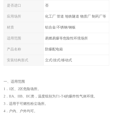
是否进口
否
应用场所
化工厂 管道 地铁隧道 物质厂 制药厂等
材质
铝合金/不锈钢/钢板
适用范围
易燃易爆等危险性环境场所
产品名称
防爆配电箱
安装结构形式
立式/挂式/移动式
一、适用范围
1．1区、2区危险场所。
2．IIA、IIB、IIC类，温度组别为T1-T4的爆炸性气体环境。
3．适用于可燃性粉尘场所。
4．户内、户外均可。