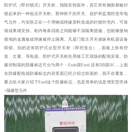
防护式（即封锁式）开关柜，指除安拆面外，其它所有侧面都被封
锁起来的一种低压开关柜。那种柜子的开关、庇护和监测控造等电
气元件，均安拆正在一个用钢或绝缘质料造成的封锁外壳内，可靠
墙或离墙安拆。柜内每条回路之间能够不加隔离措施，也能够接纳
接地的金属板或绝缘板停止隔离。凡是门取主开关操纵有机器设备
联锁。别的还有防护式台型开关柜（即控造台），面板上拆有控
造、丈量、等电器。防护式开关柜先用做工艺现场的配电安装。防
爆控制箱的防爆标志可分为两个：Exde跟Exed 还有IIB跟IIC，上面
在防爆配电箱防爆标志内容里面已经介绍过前面的，我不在重复，
重点给大家介绍下Exed这个防爆标志，也是简单的说是增安型壳体
+隔爆型元件