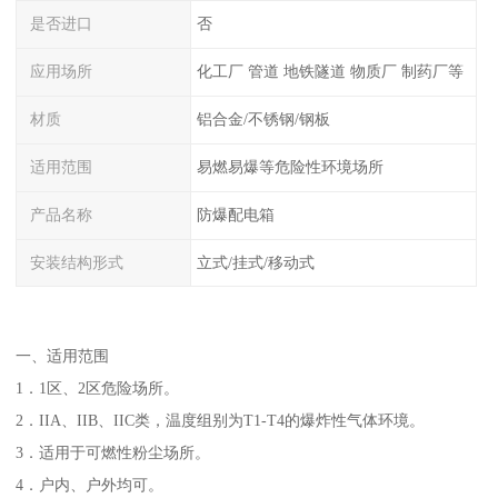
是否进口
否
应用场所
化工厂 管道 地铁隧道 物质厂 制药厂等
材质
铝合金/不锈钢/钢板
适用范围
易燃易爆等危险性环境场所
产品名称
防爆配电箱
安装结构形式
立式/挂式/移动式
一、适用范围
1．1区、2区危险场所。
2．IIA、IIB、IIC类，温度组别为T1-T4的爆炸性气体环境。
3．适用于可燃性粉尘场所。
4．户内、户外均可。