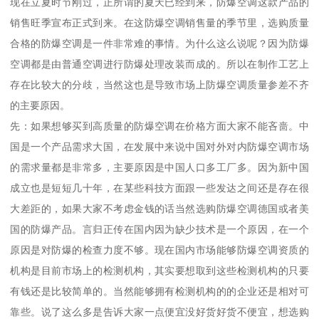
现在立夏时节刚过，正所谓的夏天已经到来，防爆空调这款产品的
销售旺季宣布正式到来。在这防爆空调销售量的季节里，选购质量
合格的防爆空调是一件非常难的事情。为什么这么说呢？因为防爆
空调都是由普通空调进行防爆处理改装而成的。所以在制作工艺上
存在比较大的分歧，当然这也是导致市场上防爆空调质量参差不齐
的主要原因。
先：如果想够买到高质量的防爆空调在价格方面大家不能吝啬。中
国是一个产品需求大国，在发展中来说中国对外对内防爆空调市场
的需求量都是非常多，主要原因是中国人口多工厂多。因为新中国
成立也是短短几十年，在某些科技方面跟一些发达之间还是存在很
大差距的，如果大家不考虑金钱的话当然选购防爆空调德国或者美
国的防爆产品。言归正传在国内因为缺少技术是一个原因，在一个
原因是对防爆的检查力度不够。现在国内市场能够防爆空调资质的
机构是目前市场上的检测机构，其实要想取到这些检测机构的只要
有钱还是比较简单的。当然能够拥有检测机构的的企业还是相对可
靠些。说了这么多是告诉大家一点便宜没好货好货不便宜，想选购