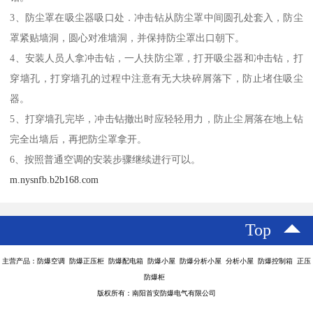
3、防尘罩在吸尘器吸口处．冲击钻从防尘罩中间圆孔处套入，防尘
罩紧贴墙洞，圆心对准墙洞，并保持防尘罩出口朝下。
4、安装人员人拿冲击钻，一人扶防尘罩，打开吸尘器和冲击钻，打
穿墙孔，打穿墙孔的过程中注意有无大块碎屑落下，防止堵住吸尘
器。
5、打穿墙孔完毕，冲击钻撤出时应轻轻用力，防止尘屑落在地上钻
完全出墙后，再把防尘罩拿开。
6、按照普通空调的安装步骤继续进行可以。
m.nysnfb.b2b168.com
Top
主营产品：防爆空调 防爆正压柜 防爆配电箱 防爆小屋 防爆分析小屋 分析小屋 防爆控制箱 正压
防爆柜
版权所有：南阳首安防爆电气有限公司