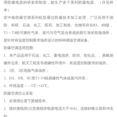
用防爆电器的研发和制造，能生产多个系列防爆电器。（详见样
本）
宏中格防爆空调系列机型通过防爆技术加工处理，广泛应用于国
防、科研、石油、化工、医药、加工制造、生物等存在ⅡA、ⅡB级，
T1～T4组可燃性气体、蒸汽与空气混合形成的易引发的危险场所，
是针对有温度控制要求场所设计的特种调温空调设备。
防爆空调适用范围:
1、本产品适用于石油、化工、蓄电池房、纺织、危化品、、易燃易
爆炸仓库、航天工程及等易爆性环境中，有温度控制要求的场所。
2、1区、2区危险气体场所；
3、IIA、IIB、IIC类T1-T4组易爆性气体或蒸汽环境；
4、环境温度：—5℃~+43℃。
防爆空调怎么安装
1、在墙洞位置下面铺垫布。
2、接好接线排(注意接线排电源电流大于16A)，连接好吸尘器和冲击
钻。