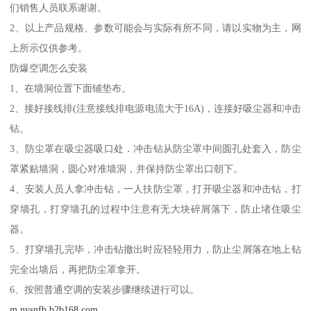
们销售人员联系谢谢。
2、以上产品规格、参数可能会与实际有所不同，请以实物为主，网
上所示仅供参考。
防爆空调怎么安装
1、在墙洞位置下面铺垫布。
2、接好接线排(注意接线排电源电流大于16A)，连接好吸尘器和冲击
钻。
3、防尘罩在吸尘器吸口处．冲击钻从防尘罩中间圆孔处套入，防尘
罩紧贴墙洞，圆心对准墙洞，并保持防尘罩出口朝下。
4、安装人员人拿冲击钻，一人扶防尘罩，打开吸尘器和冲击钻，打
穿墙孔，打穿墙孔的过程中注意有无大块碎屑落下，防止堵住吸尘
器。
5、打穿墙孔完毕，冲击钻撤出时应轻轻用力，防止尘屑落在地上钻
完全出墙后，再把防尘罩拿开。
6、按照普通空调的安装步骤继续进行可以。
m.nysnfb.b2b168.com