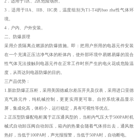
2．适用于1区、2区危险场所。
3．适用于IIA、IIB、IIC类，温度组别为T1-T4的bao zha性气体环
境。
4．户内、户外安装。
二、防爆原理
采用介质隔离点燃源的防爆措施。即：把用户所用的电器元件安装
在一个充满正压洁净气体的柜体内，使外部环境中易燃易爆的混合
性气体无法接触到电器元件在正常工作时所产生的电火花或危险温
度，从而达到电器防爆的目的。
三产品优势：
1.新款防爆正压柜，采用美国德威尔差压开关及仪表，采用进口亚德
克气路元件，纯机械控制，更更实用更可靠。自控系统液晶显示
屏，集成化高，体积小，运行稳定，具有可视性等优点。
2.正压型防爆配电柜属于正压通风型的，当柜内气压大于500PA时机
械式自动卸压阀自动卸压，箱内的热量会随着气体排出去，通风散
热好，当低于100PA时，声光报报警，当低于50PA时，自动断电。