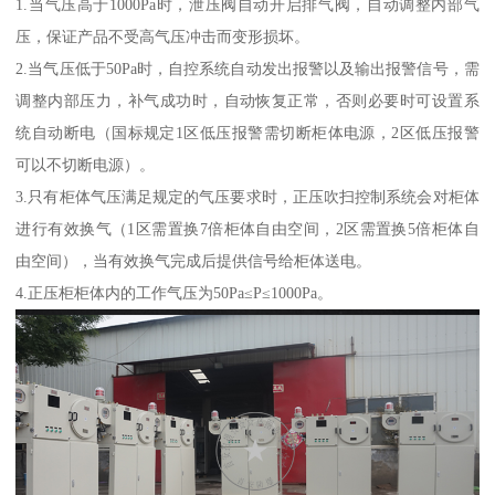
1.当气压高于1000Pa时，泄压阀自动开启排气阀，自动调整内部气
压，保证产品不受高气压冲击而变形损坏。
2.当气压低于50Pa时，自控系统自动发出报警以及输出报警信号，需
调整内部压力，补气成功时，自动恢复正常，否则必要时可设置系
统自动断电（国标规定1区低压报警需切断柜体电源，2区低压报警
可以不切断电源）。
3.只有柜体气压满足规定的气压要求时，正压吹扫控制系统会对柜体
进行有效换气（1区需置换7倍柜体自由空间，2区需置换5倍柜体自
由空间），当有效换气完成后提供信号给柜体送电。
4.正压柜柜体内的工作气压为50Pa≤P≤1000Pa。