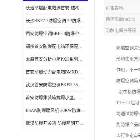
长治防爆配电箱选首安 结构紧凑、价格合理、资质齐全
可售卖地
循环风量(m3/h)
长沙BKF7.2防爆空调 3P防爆空调与普通空调有什么区别
防触电保护等级
西安防爆空调BKF5.0防爆空调技术参数
郑州首安防爆配电箱环保配套用防爆配电箱
防爆空调关
形和使用方
太原首安分析小屋PXK系列在线分析小屋厂家
作用，不一
首安防爆动力配电箱BMXD系列防爆配电箱技术参数
防爆空调简
武汉首安防爆空调BKFR-35防爆空调生产厂家
宏中格防爆
首安防爆集装箱抗爆小屋，危化品暂存间厂家批发
T1～T4
BSAN防爆暖风机 20KW防爆工业暖风机
均通过防爆
武汉防爆开关箱 防爆照明开关箱厂家
列防爆产品
入行业定点