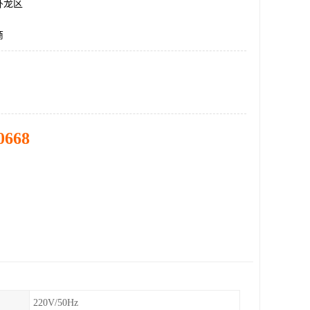
卧龙区
商
0668
220V/50Hz