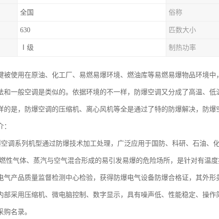
全国
俗称
630
匹数大小
Ⅰ级
制热功率
键被使用在原油、化工厂、易燃易爆环境、燃油库等易燃易爆物品环境中
法和一般空调是类似的。依据环境的不一样，防爆空调又分成了高温、低
样的是，防爆空调的压缩机、离心风机等全是通过了特的防爆解决，防爆
介：
空调系列机型通过防爆技术加工处理，广泛应用于国防、科研、石油、化
组可燃性气体、蒸汽与空气混合形成的易引发易爆的危险场所，是针对有温
电气产品质量监督检测中心检验，获得防爆电气设备防爆合格证，其外形
内部采用压缩机、微电脑控制、数字显示，具有噪声低、性能稳定、操作
采购名录。