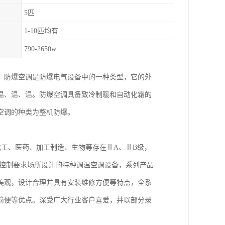
5匹
1-10匹均有
790-2650w
，防爆空调是防爆电气设备中的一种类型，它的外
温、温、温。防爆空调具备致冷制暖和自动化霜的
空调的种类为整机防爆。
工、医药、加工制造、生物等存在ⅡA、ⅡB级，
度控制要求场所设计的特种调温空调设备，系列产品
美观，设计合理并具有安装维修方便等特点，全系
简便等优点。深受广大行业客户喜爱，并以部分录