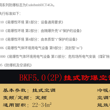
列防爆标志为ExdeibmbIICT4Gb。
执行标准如下：
1-2010《易爆性环境 第1部分：设备通用要求》
2-2010《易爆性环境 第2部分：由隔爆外壳“d”保护的设备》
4-2010《易爆性环境 第4部分：由本质型“i”保护的设备》
9-2006《易爆性气体环境用电气设备 第9部分：浇封型“m”》
.15-2000《易爆性气体环境用电气设备 第15部分：危险场所电气安装（煤矿
8-2005《防爆机及空调机》