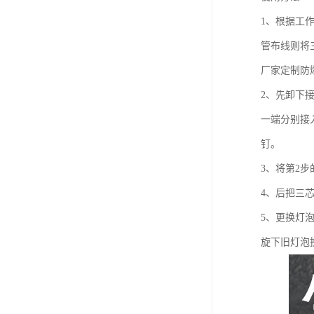
1、根据工
管布线则将
厂家定制防
2、先卸下
一端分别接入
钉。
3、将第2
4、后把三
5、更换灯
旋下旧灯泡