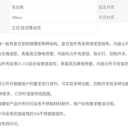
灰白色
面盖材质
10kwa
外壳材质
立式/挂式移动式
制箱一般有复合型和隔爆型两种结构。复合型外壳采用增安型结构，内装元
铝合金压铸成型，表面高压静电喷塑，内装的元件有按钮、指示灯、控制开关
结构外壳采用ZL102铝合金铸造成型，表面高压静电喷塑，内部元件可安
内部元件可根据用户的要求进行排列，可实现多种功能，控制开关有多种功
种类多，订货时请提供线路图。
和隔爆型产品外壳均可采用不锈钢材料制作，用户如有要求敬请注明。
件均采用抗强腐蚀的304不锈钢紧固件。
缆布线均可。