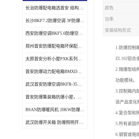
长治防爆配电箱选首安 结构紧凑、价格合理、资质齐全
颜色
功率
长沙BKF7.2防爆空调 3P防爆空调与普通空调有什么区别
安装结构形式
西安防爆空调BKF5.0防爆空调技术参数
郑州首安防爆配电箱环保配套用防爆配电箱
1.防爆控
ZL102
太原首安分析小屋PXK系列在线分析小屋厂家
2.隔爆型
首安防爆动力配电箱BMXD系列防爆配电箱技术参数
功能模块。
武汉首安防爆空调BKFR-35防爆空调生产厂家
3.控制箱
首安防爆集装箱抗爆小屋，危化品暂存间厂家批发
该产品变化
BSAN防爆暖风机 20KW防爆工业暖风机
4.复合型
武汉防爆开关箱 防爆照明开关箱厂家
5.所有紧固
6.钢管或电