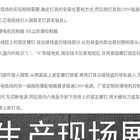
作现场的实际照明需要,确定灯具的安装位置和方式,然后按灯具到220V电
三芯电缆线引入钢管至灯具安装处)。
爆电机控制箱 BX尘防爆控制箱
接线腔上的固定螺钉,拔出接线盒的接线部分;从包装盒内取出密封圈和接头(
盒内的标识"L"、"N"和接地处,用压线卡压紧电缆后,并用紧固螺钉固定
步的部件旋入钢管,从侧面装上紧定螺钉锁紧,再将灯体沿接线盒的导轨装入
芯电缆线的另一端按防爆配电箱要求接通220V电源。厂家定制防爆电机控
泡时,先切断电源,然后用内六角扳手卸下壳体上的紧定螺钉,用大螺丝刀或其
换上新灯泡。