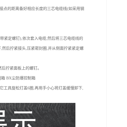
源接点的距离备好相应长度的三芯电缆线(如采用钢
带紧定螺钉),依次套入电缆;然后将三芯电缆线的
好,然后拧紧接头,压紧密封圈,并从侧面拧紧紧定螺
,然后拧紧面板上的螺钉。
制箱 BX尘防爆控制箱
它工具旋松灯盖6圈,再用手小心将灯盖缓慢卸下,