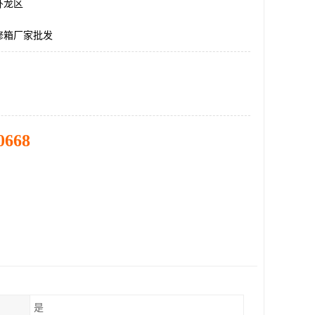
卧龙区
修箱厂家批发
0668
是