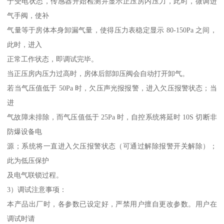
于受电状态，传感器开始检测并显示正压房内压力，此时，微调进
气手阀，使补
气量等于房体本身卸漏气量，使得压力表稳定显示 80-150Pa 之间，
此时，进入
正常工作状态，即调试完毕。
当正压房内压力过高时，房体后部卸压阀会自动打开卸气。
若当气压值低于 50Pa 时，欠压声光报报警，进入欠压报警状态；当
进
气故障未排除，而气压值低于 25Pa 时，自控系统将延时 10S 切断非
防爆设备电
源；系统将一直进入欠压报警状态（可通过解除报警开关解除）；
此为低压保护
及电气联锁过程。
3）调试注意事项：
本产品出厂时，各参数已设定好，严禁用户擅自更改参数。用户在
调试时请