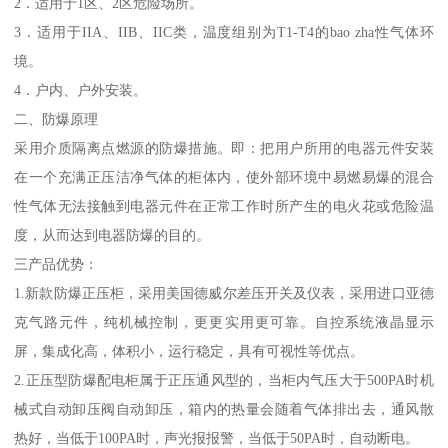
2．适用于1区、2区危险场所。
3．适用于IIA、IIB、IIC类，温度组别为T1-T4的bao zha性气体环
境。
4．户内、户外安装。
二、防爆原理
采用介质隔离点燃源的防爆措施。即：把用户所用的电器元件安装
在一个充满正压洁净气体的柜体内，使外部环境中易燃易爆的混合
性气体无法接触到电器元件在正常工作时所产生的电火花或危险温
度，从而达到电器防爆的目的。
三产品优势：
1.新款防爆正压柜，采用美国德威尔差压开关及仪表，采用进口亚德
克气路元件，纯机械控制，更更实用更可靠。自控系统液晶显示
屏，集成化高，体积小，运行稳定，具有可视性等优点。
2.正压型防爆配电柜属于正压通风型的，当柜内气压大于500PA时机
械式自动卸压阀自动卸压，箱内的热量会随着气体排出去，通风散
热好，当低于100PA时，声光报报警，当低于50PA时，自动断电。