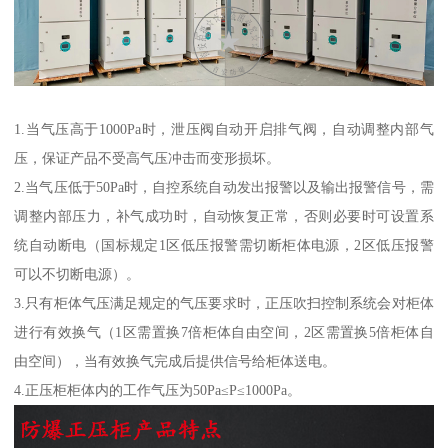
1.当气压高于1000Pa时，泄压阀自动开启排气阀，自动调整内部气
压，保证产品不受高气压冲击而变形损坏。
2.当气压低于50Pa时，自控系统自动发出报警以及输出报警信号，需
调整内部压力，补气成功时，自动恢复正常，否则必要时可设置系
统自动断电（国标规定1区低压报警需切断柜体电源，2区低压报警
可以不切断电源）。
3.只有柜体气压满足规定的气压要求时，正压吹扫控制系统会对柜体
进行有效换气（1区需置换7倍柜体自由空间，2区需置换5倍柜体自
由空间），当有效换气完成后提供信号给柜体送电。
4.正压柜柜体内的工作气压为50Pa≤P≤1000Pa。