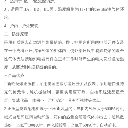
2．适用于1区、2区危险场所。
3．适用于IIA、IIB、IIC类，温度组别为T1-T4的bao zha性气体环
境。
4．户内、户外安装。
二、防爆原理
采用介质隔离点燃源的防爆措施。即：把用户所用的电器元件安装
在一个充满正压洁净气体的柜体内，使外部环境中易燃易爆的混合
性气体无法接触到电器元件在正常工作时所产生的电火花或危险温
度，从而达到电器防爆的目的。
三产品优势：
1.新款防爆正压柜，采用美国德威尔差压开关及仪表，采用进口亚德
克气路元件，纯机械控制，更更实用更可靠。自控系统液晶显示
屏，集成化高，体积小，运行稳定，具有可视性等优点。
2.正压型防爆配电柜属于正压通风型的，当柜内气压大于500PA时机
械式自动卸压阀自动卸压，箱内的热量会随着气体排出去，通风散
热好，当低于100PA时，声光报报警，当低于50PA时，自动断电。