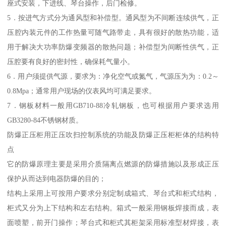
座式安装，下进线、琴台操作，后门检修。
5．按进气方式分为通风型和补偿型。通风型为不间断连续供气，正
压腔内装元件的工作热量可随气路带走，具有很好的散热功能，适
用于解决大功率防爆变频器的散热问题；补偿型为间断性供气，正
压腔要有良好的密封性，确保耗气量小。
6．用户须提供气源，要求为：净化空气或氮气，气源压为为：0.2～
0.8Mpa；通常用户现场的仪表风均可满足要求。
7．钢板材料一般用GB710-88冷轧钢板，也可根据用户要求选用
GB3280-84不锈钢材质。
防爆正压柜用正压吹扫控制系统的功能及防爆正压柜柜体的结构特
点
它的防爆原理主要是采用介质隔离点燃源的防爆措施以及形成正压
保护从而达到电器防爆的目的；
结构上采用上可按用户要求分别定制成箱式、琴台式和柜式结构，
柜式又分为上下结构和左右结构。箱式一般采用钢板焊接而成，表
面喷塑，前开门操作；琴台式和柜式其柜架采用标准型材焊接，表