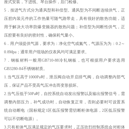
座式安装，下进线、琴台操作，后门检修。
5．按进气方式分为通风型和补偿型。通风型为不间断连续供气，正
压腔内装元件的工作热量可随气路带走，具有很好的散热功能，适
用于解决大功率防爆变频器的散热问题；补偿型为间断性供气，正
压腔要有良好的密封性，确保耗气量小。
6．用户须提供气源，要求为：净化空气或氮气，气源压为为：0.2～
0.8Mpa；通常用户现场的仪表风均可满足要求。
7．钢板材料一般用GB710-88冷轧钢板，也可根据用户要求选用
GB3280-84不锈钢材质。
1.当气压高于1000Pa时，泄压阀自动开启排气阀，自动调整内部气
压，保证产品不受高气压冲击而变形损坏。
2.当气压低于50Pa时，自控系统自动发出报警以及输出报警信号，需
调整内部压力，补气成功时，自动恢复正常，否则必要时可设置系
统自动断电（国标规定1区低压报警需切断柜体电源，2区低压报警
可以不切断电源）。
3.只有柜体气压满足规定的气压要求时，正压吹扫控制系统会对柜体