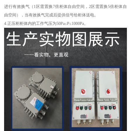
进行有效换气（1区需置换7倍柜体自由空间，2区需置换5倍柜体自
由空间），当有效换气完成后提供信号给柜体送电。
4.正压柜柜体内的工作气压为50Pa≤P≤1000Pa。