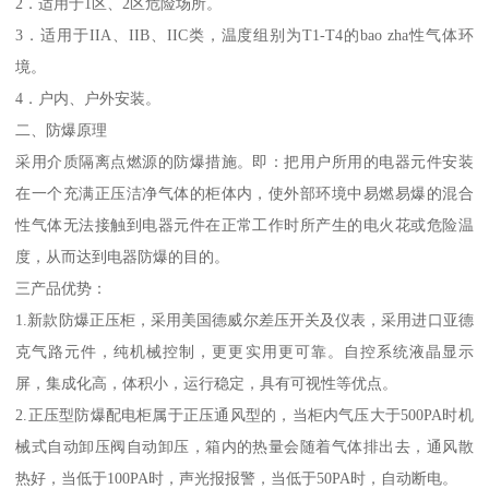
2．适用于1区、2区危险场所。
3．适用于IIA、IIB、IIC类，温度组别为T1-T4的bao zha性气体环
境。
4．户内、户外安装。
二、防爆原理
采用介质隔离点燃源的防爆措施。即：把用户所用的电器元件安装
在一个充满正压洁净气体的柜体内，使外部环境中易燃易爆的混合
性气体无法接触到电器元件在正常工作时所产生的电火花或危险温
度，从而达到电器防爆的目的。
三产品优势：
1.新款防爆正压柜，采用美国德威尔差压开关及仪表，采用进口亚德
克气路元件，纯机械控制，更更实用更可靠。自控系统液晶显示
屏，集成化高，体积小，运行稳定，具有可视性等优点。
2.正压型防爆配电柜属于正压通风型的，当柜内气压大于500PA时机
械式自动卸压阀自动卸压，箱内的热量会随着气体排出去，通风散
热好，当低于100PA时，声光报报警，当低于50PA时，自动断电。