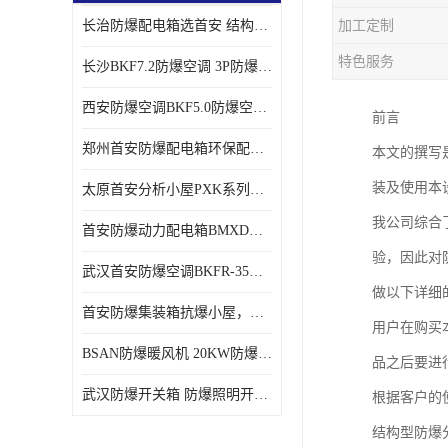
长治防爆配电箱选首安 结构紧凑、价格合理、资质齐全
加工定制
特色服务
长沙BKF7.2防爆空调 3P防爆空调与普通空调有什么区别
西安防爆空调BKF5.0防爆空调技术参数
前言
郑州首安防爆配电箱环保配套用防爆配电箱
本文的撰写
装及使用本
太原首安分析小屋PXK系列在线分析小屋厂家
我公司综合
首安防爆动力配电箱BMXD系列防爆配电箱技术参数
验，因此对
武汉首安防爆空调BKFR-35防爆空调生产厂家
做以下详细
首安防爆集装箱抗爆小屋，危化品暂存间厂家批发
用户在购买
BSAN防爆暖风机 20KW防爆工业暖风机
品之后要进
武汉防爆开关箱 防爆照明开关箱厂家
根据客户的
结构型防爆