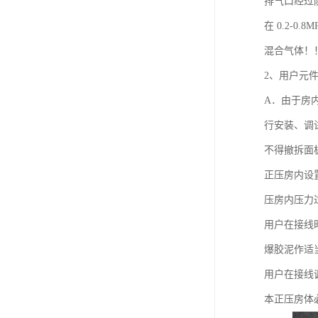
排气口经过
在 0.2-
混合气体！
2、用户元
A．由于房
行安装、调
不得撤拆面
正压房内设
压房内压力
用户在接线
爆胶泥作适
用户在接线
本正压房体