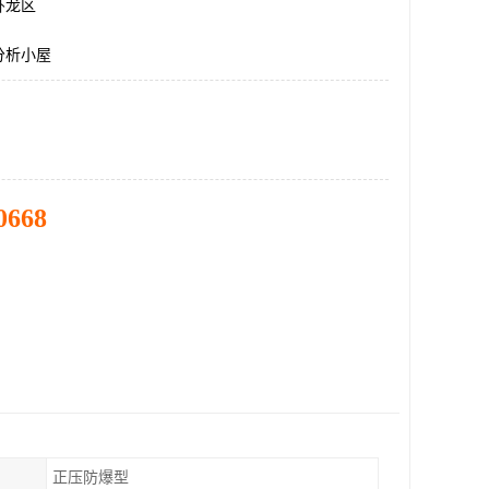
卧龙区
分析小屋
0668
正压防爆型