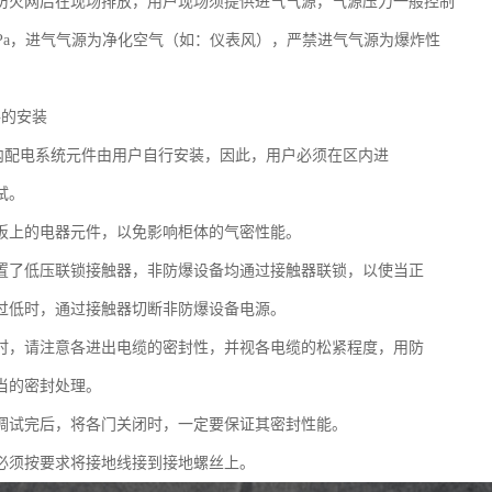
防火网后在现场排放，用户现场须提供进气气源，气源压力一般控制
0.8MPa，进气气源为净化空气（如：仪表风），严禁进气气源为爆炸性
！
件的安装
内配电系统元件由用户自行安装，因此，用户必须在区内进
试。
板上的电器元件，以免影响柜体的气密性能。
置了低压联锁接触器，非防爆设备均通过接触器联锁，以使当正
过低时，通过接触器切断非防爆设备电源。
时，请注意各进出电缆的密封性，并视各电缆的松紧程度，用防
当的密封处理。
调试完后，将各门关闭时，一定要保证其密封性能。
必须按要求将接地线接到接地螺丝上。