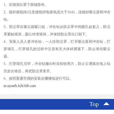
1、在墙洞位置下面铺垫布。
2、接好接线排(注意接线排电源电流大于16A)，连接好吸尘器和冲击
钻。
3、防尘罩在吸尘器吸口处．冲击钻从防尘罩中间圆孔处套入，防尘
罩紧贴墙洞，圆心对准墙洞，并保持防尘罩出口朝下。
4、安装人员人拿冲击钻，一人扶防尘罩，打开吸尘器和冲击钻，打
穿墙孔，打穿墙孔的过程中注意有无大块碎屑落下，防止堵住吸尘
器。
5、打穿墙孔完毕，冲击钻撤出时应轻轻用力，防止尘屑落在地上钻
完全出墙后，再把防尘罩拿开。
6、按照普通空调的安装步骤继续进行可以。
m.nysnfb.b2b168.com
Top