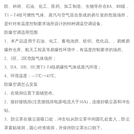
防、科研、石油、化工、医药、加工制造、生物等存在ⅡA、ⅡB级，
T1～T4组可燃性气体、蒸汽与空气混合形成的易引发的危险场所，
是针对有温度控制要求场所设计的特种调温空调设备。
防爆空调适用范围:
1、本产品适用于石油、化工、蓄电池房、纺织、危化品、、易燃易
爆炸仓库、航天工程及等易爆性环境中，有温度控制要求的场所。
2、1区、2区危险气体场所；
3、IIA、IIB、IIC类T1-T4组易爆性气体或蒸汽环境；
4、环境温度：—5℃~+43℃。
防爆空调怎么安装
1、在墙洞位置下面铺垫布。
2、接好接线排(注意接线排电源电流大于16A)，连接好吸尘器和冲击
钻。
3、防尘罩在吸尘器吸口处．冲击钻从防尘罩中间圆孔处套入，防尘
罩紧贴墙洞，圆心对准墙洞，并保持防尘罩出口朝下。