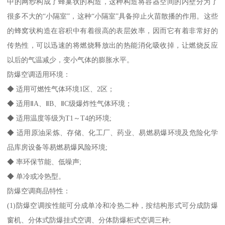
中的网纱构成了蜂巢状的构造，这种构造将容器空间的内壁分为了
很多不大的“小隔室”，这种“小隔室”具备抑止火苗散播的作用。这些
的蜂窝状构造在容积中有着很高的表层效率，因而它有着非常好的
传热性，可以迅速的将燃烧释放出的热能消化吸收掉，让燃烧反应
以后的气温减少，变小气体的膨胀水平。
防爆空调适用环境：
◆ 适用可燃性气体环境1区、2区；
◆ 适用ⅡA、ⅡB、ⅡC级爆炸性气体环境；
◆ 适用温度等级为T1～T4的环境;
◆ 适用原油采炼、存储、化工厂、药业、易燃易爆环境及危险化学
品库房设备等易燃易爆风险环境;
◆ 率环保节能、低噪声;
◆ 单冷或冷热型。
防爆空调商品特性：
(1)防爆空调按性能可分成单冷和冷热二种，按结构形式可分成防爆
窗机、分体式防爆挂式空调、分体防爆柜式空调三种;