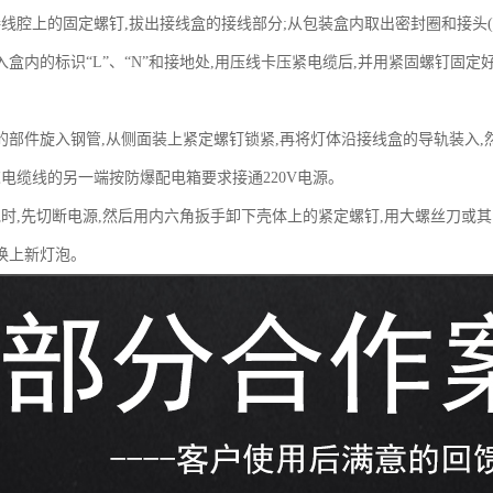
接线腔上的固定螺钉,拔出接线盒的接线部分;从包装盒内取出密封圈和接头(
盒内的标识“L”、“N”和接地处,用压线卡压紧电缆后,并用紧固螺钉固定
步的部件旋入钢管,从侧面装上紧定螺钉锁紧,再将灯体沿接线盒的导轨装入
芯电缆线的另一端按防爆配电箱要求接通220V电源。
泡时,先切断电源,然后用内六角扳手卸下壳体上的紧定螺钉,用大螺丝刀或其
换上新灯泡。