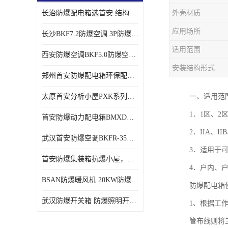
长治防爆配电箱选首安 结构紧凑、价格合理、资质齐全
外壳材质
应用场所
长沙BKF7.2防爆空调 3P防爆空调与普通空调有什么区别
适用范围
西安防爆空调BKF5.0防爆空调技术参数
安装结构形式
郑州首安防爆配电箱环保配套用防爆配电箱
太原首安分析小屋PXK系列在线分析小屋厂家
一、适用范
1．1区、2
首安防爆动力配电箱BMXD系列防爆配电箱技术参数
2．IIA、I
武汉首安防爆空调BKFR-35防爆空调生产厂家
3．适用于
首安防爆集装箱抗爆小屋，危化品暂存间厂家批发
4．户内、
BSAN防爆暖风机 20KW防爆工业暖风机
防爆配电箱
武汉防爆开关箱 防爆照明开关箱厂家
1、根据工
管布线则将