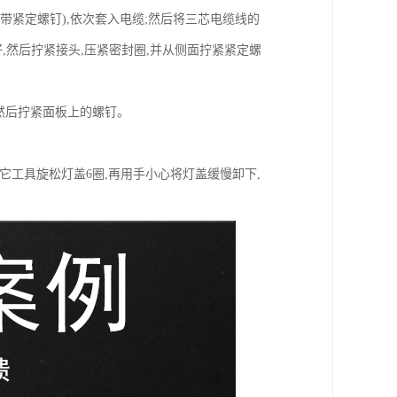
带紧定螺钉),依次套入电缆;然后将三芯电缆线的
好,然后拧紧接头,压紧密封圈,并从侧面拧紧紧定螺
,然后拧紧面板上的螺钉。
它工具旋松灯盖6圈,再用手小心将灯盖缓慢卸下,