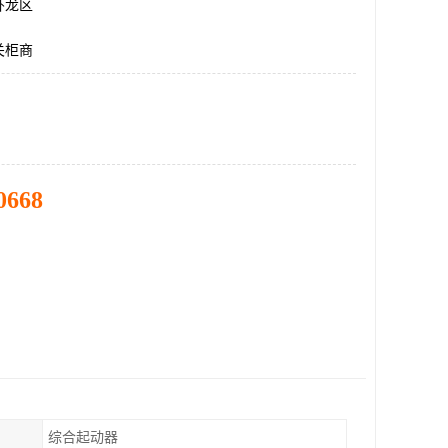
卧龙区
关柜商
0668
综合起动器