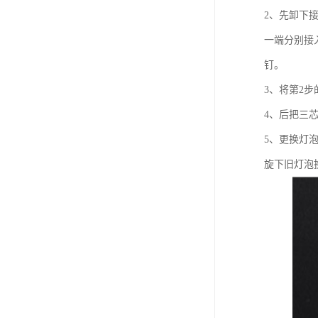
2、先卸下
一端分别接入
钉。
3、将第2
4、后把三
5、更换灯
旋下旧灯泡