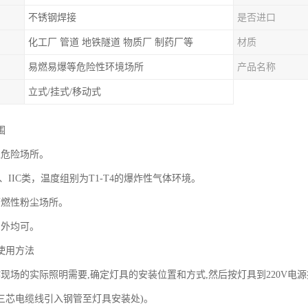
不锈钢焊接
是否进口
化工厂 管道 地铁隧道 物质厂 制药厂等
材质
易燃易爆等危险性环境场所
产品名称
立式/挂式/移动式
围
区危险场所。
IB、IIC类，温度组别为T1-T4的爆炸性气体环境。
可燃性粉尘场所。
户外均可。
使用方法
作现场的实际照明需要,确定灯具的安装位置和方式,然后按灯具到220V电
三芯电缆线引入钢管至灯具安装处)。