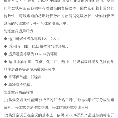
很多不大的“小隔室”，这种“小隔室”具备抑止火苗散播的作用。这些
的蜂窝状构造在容积中有着很高的表层效率，因而它有着非常好的
传热性，可以迅速的将燃烧释放出的热能消化吸收掉，让燃烧反应
以后的气温减少，变小气体的膨胀水平。
防爆空调适用环境：
◆ 适用可燃性气体环境1区、2区；
◆ 适用ⅡA、ⅡB、ⅡC级爆炸性气体环境；
◆ 适用温度等级为T1～T4的环境;
◆ 适用原油采炼、存储、化工厂、药业、易燃易爆环境及危险化学
品库房设备等易燃易爆风险环境;
◆ 率环保节能、低噪声;
◆ 单冷或冷热型。
防爆空调商品特性：
(1)防爆空调按性能可分成单冷和冷热二种，按结构形式可分成防爆
窗机、分体式防爆挂式空调、分体防爆柜式空调三种;
(2)防爆空调是在空调的基本上，依照GB3836系列产品规范的标准开