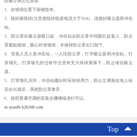
防爆空调怎么安装
1、在墙洞位置下面铺垫布。
2、接好接线排(注意接线排电源电流大于16A)，连接好吸尘器和冲击
钻。
3、防尘罩在吸尘器吸口处．冲击钻从防尘罩中间圆孔处套入，防尘
罩紧贴墙洞，圆心对准墙洞，并保持防尘罩出口朝下。
4、安装人员人拿冲击钻，一人扶防尘罩，打开吸尘器和冲击钻，打
穿墙孔，打穿墙孔的过程中注意有无大块碎屑落下，防止堵住吸尘
器。
5、打穿墙孔完毕，冲击钻撤出时应轻轻用力，防止尘屑落在地上钻
完全出墙后，再把防尘罩拿开。
6、按照普通空调的安装步骤继续进行可以。
m.nysnfb.b2b168.com
Top