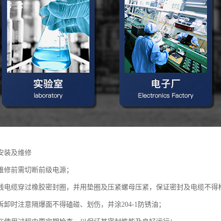
安装及维修
及维修前需切断前级电源；
出线电缆穿过橡胶密封圈，并用垫圈及压紧螺母压紧，保证密封及电缆不得
拆卸时注意隔爆面不得磕碰、划伤，并涂204-1防锈油；