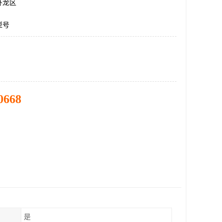
卧龙区
型号
0668
是