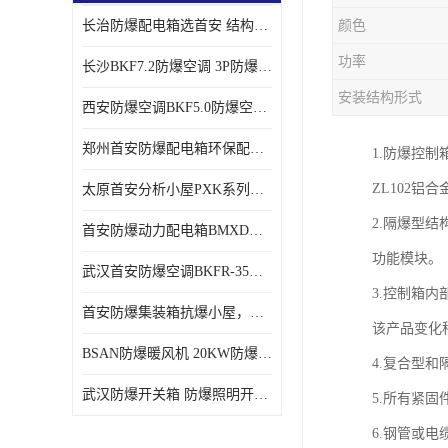
长治防爆配电箱选首安 结构紧凑、价格合理、资质齐全
颜色
功率
长沙BKF7.2防爆空调 3P防爆空调与普通空调有什么区别
安装结构形式
西安防爆空调BKF5.0防爆空调技术参数
郑州首安防爆配电箱环保配套用防爆配电箱
1.防爆控
ZL102
太原首安分析小屋PXK系列在线分析小屋厂家
2.隔爆型
首安防爆动力配电箱BMXD系列防爆配电箱技术参数
功能模块。
武汉首安防爆空调BKFR-35防爆空调生产厂家
3.控制箱
首安防爆集装箱抗爆小屋，危化品暂存间厂家批发
该产品变化
BSAN防爆暖风机 20KW防爆工业暖风机
4.复合型
武汉防爆开关箱 防爆照明开关箱厂家
5.所有紧固
6.钢管或电