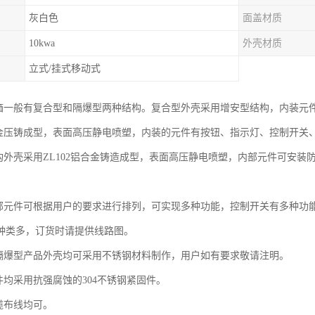
灰白色
面盖材质
10kwa
外壳材质
立式/挂式移动式
制箱一般有复合型和隔爆型两种结构。复合型外壳采用增安型结构，内装元
铝合金压铸成型，表面高压静电喷塑，内装的元件有按钮、指示灯、控制开关
结构外壳采用ZL102铝合金铸造成型，表面高压静电喷塑，内部元件可安
内部元件可根据用户的要求进行排列，可实现多种功能，控制开关有多种功
种类多，订货时请提供线路图。
和隔爆型产品外壳均可采用不锈钢材料制作，用户如有要求敬请注明。
件均采用抗强腐蚀的304不锈钢紧固件。
缆布线均可。