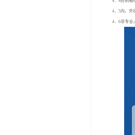
4．4控制
4．5内、
4．6非专