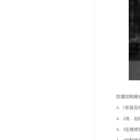
防爆控制箱
4．1安装
4．2进、
4．3在维修