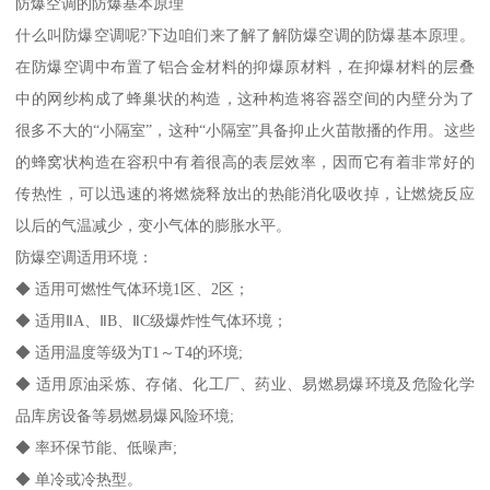
防爆空调的防爆基本原理
什么叫防爆空调呢?下边咱们来了解了解防爆空调的防爆基本原理。
在防爆空调中布置了铝合金材料的抑爆原材料，在抑爆材料的层叠
中的网纱构成了蜂巢状的构造，这种构造将容器空间的内壁分为了
很多不大的“小隔室”，这种“小隔室”具备抑止火苗散播的作用。这些
的蜂窝状构造在容积中有着很高的表层效率，因而它有着非常好的
传热性，可以迅速的将燃烧释放出的热能消化吸收掉，让燃烧反应
以后的气温减少，变小气体的膨胀水平。
防爆空调适用环境：
◆ 适用可燃性气体环境1区、2区；
◆ 适用ⅡA、ⅡB、ⅡC级爆炸性气体环境；
◆ 适用温度等级为T1～T4的环境;
◆ 适用原油采炼、存储、化工厂、药业、易燃易爆环境及危险化学
品库房设备等易燃易爆风险环境;
◆ 率环保节能、低噪声;
◆ 单冷或冷热型。