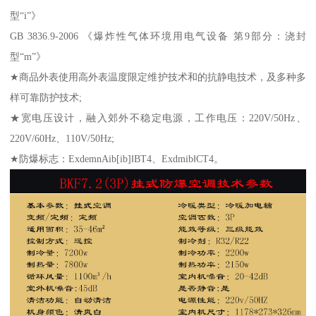
型“i”》
GB 3836.9-2006 《爆炸性气体环境用电气设备 第9部分：浇封
型“m”》
★商品外表使用高外表温度限定维护技术和的抗静电技术，及多种多
样可靠防护技术;
★宽电压设计，融入郊外不稳定电源，工作电压：220V/50Hz、
220V/60Hz、110V/50Hz;
★防爆标志：ExdemnAib[ib]‖BT4、Exdmib‖CT4。