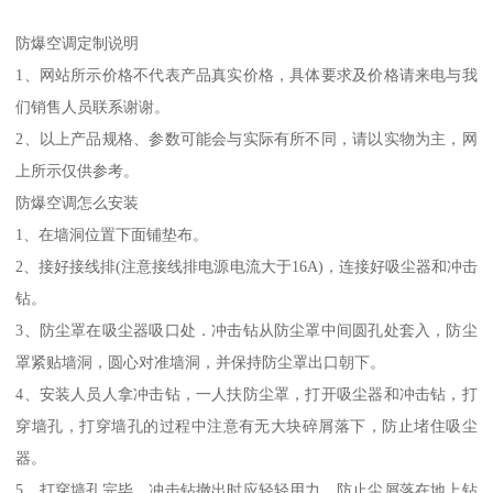
防爆空调定制说明
1、网站所示价格不代表产品真实价格，具体要求及价格请来电与我
们销售人员联系谢谢。
2、以上产品规格、参数可能会与实际有所不同，请以实物为主，网
上所示仅供参考。
防爆空调怎么安装
1、在墙洞位置下面铺垫布。
2、接好接线排(注意接线排电源电流大于16A)，连接好吸尘器和冲击
钻。
3、防尘罩在吸尘器吸口处．冲击钻从防尘罩中间圆孔处套入，防尘
罩紧贴墙洞，圆心对准墙洞，并保持防尘罩出口朝下。
4、安装人员人拿冲击钻，一人扶防尘罩，打开吸尘器和冲击钻，打
穿墙孔，打穿墙孔的过程中注意有无大块碎屑落下，防止堵住吸尘
器。
5、打穿墙孔完毕，冲击钻撤出时应轻轻用力，防止尘屑落在地上钻