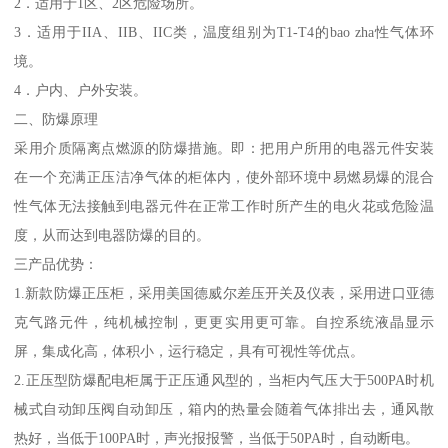
2．适用于1区、2区危险场所。
3．适用于IIA、IIB、IIC类，温度组别为T1-T4的bao zha性气体环
境。
4．户内、户外安装。
二、防爆原理
采用介质隔离点燃源的防爆措施。即：把用户所用的电器元件安装
在一个充满正压洁净气体的柜体内，使外部环境中易燃易爆的混合
性气体无法接触到电器元件在正常工作时所产生的电火花或危险温
度，从而达到电器防爆的目的。
三产品优势：
1.新款防爆正压柜，采用美国德威尔差压开关及仪表，采用进口亚德
克气路元件，纯机械控制，更更实用更可靠。自控系统液晶显示
屏，集成化高，体积小，运行稳定，具有可视性等优点。
2.正压型防爆配电柜属于正压通风型的，当柜内气压大于500PA时机
械式自动卸压阀自动卸压，箱内的热量会随着气体排出去，通风散
热好，当低于100PA时，声光报报警，当低于50PA时，自动断电。