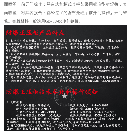
面喷塑，前开门操作；琴台式和柜式其柜架采用标准型材焊接，表
面喷塑，对其各接合面都经过了的密封处理；前开门操作后开门维
修。钢板材料一般选用GB710-88冷轧钢板.