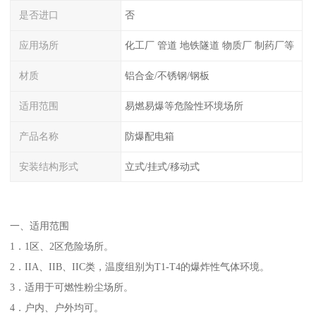
是否进口
否
应用场所
化工厂 管道 地铁隧道 物质厂 制药厂等
材质
铝合金/不锈钢/钢板
适用范围
易燃易爆等危险性环境场所
产品名称
防爆配电箱
安装结构形式
立式/挂式/移动式
一、适用范围
1．1区、2区危险场所。
2．IIA、IIB、IIC类，温度组别为T1-T4的爆炸性气体环境。
3．适用于可燃性粉尘场所。
4．户内、户外均可。