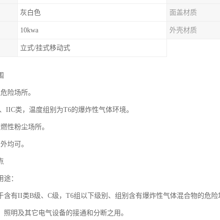
灰白色
面盖材质
10kwa
外壳材质
立式/挂式移动式
围
区危险场所。
IIB、IIC类，温度组别为T6的爆炸性气体环境。
可燃性粉尘场所。
户外均可。
点
用途：
含有II类B级、C级，T6组以下级别、组别含有爆炸性气体混合物的危险场所
、照明及其它电气设备的接通和分断之用。