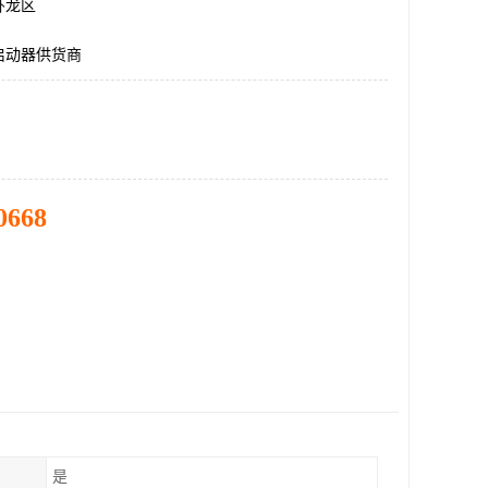
卧龙区
启动器供货商
0668
是