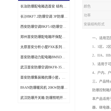
长治防爆配电箱选首安 结构紧凑、价格合理、资质齐全
颜色
功率
长沙BKF7.2防爆空调 3P防爆空调与普通空调有什么区别
安装结构形式
西安防爆空调BKF5.0防爆空调技术参数
郑州首安防爆配电箱环保配套用防爆配电箱
一、适用范
1．1区、2
太原首安分析小屋PXK系列在线分析小屋厂家
2．IIA、
首安防爆动力配电箱BMXD系列防爆配电箱技术参数
3．适用于
武汉首安防爆空调BKFR-35防爆空调生产厂家
4．户内、
首安防爆集装箱抗爆小屋，危化品暂存间厂家批发
三、产品特
BSAN防爆暖风机 20KW防爆工业暖风机
防爆控制箱
武汉防爆开关箱 防爆照明开关箱厂家
本产品适用于
器、继电器