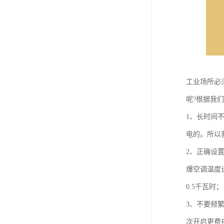
工业场所必
呢?根据我
1、长时间
电的。所以
2、正确设
爆空调温度设
0.5千瓦时；
3、不要频
次开启更费