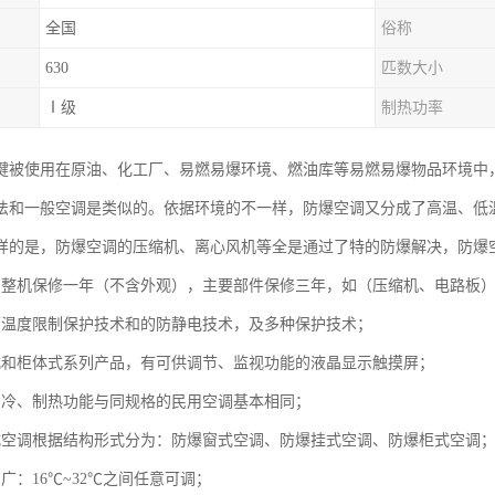
全国
俗称
630
匹数大小
Ⅰ级
制热功率
键被使用在原油、化工厂、易燃易爆环境、燃油库等易燃易爆物品环境中
法和一般空调是类似的。依据环境的不一样，防爆空调又分成了高温、低
样的是，防爆空调的压缩机、离心风机等全是通过了特的防爆解决，防爆
调整机保修一年（不含外观），主要部件保修三年，如（压缩机、电路板
面温度限制保护技术和的防静电技术，及多种保护技术；
式和柜体式系列产品，有可供调节、监视功能的液晶显示触摸屏；
制冷、制热功能与同规格的民用空调基本相同；
式空调根据结构形式分为：防爆窗式空调、防爆挂式空调、防爆柜式空调
广：16℃~32℃之间任意可调；