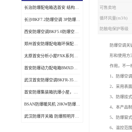
长治防爆配电箱选首安 结构紧凑、价格合理、资质齐全
可售卖地
循环风量(m3/h)
长沙BKF7.2防爆空调 3P防爆空调与普通空调有什么区别
防触电保护等级
西安防爆空调BKF5.0防爆空调技术参数
郑州首安防爆配电箱环保配套用防爆配电箱
防爆空调关
形和使用方
太原首安分析小屋PXK系列在线分析小屋厂家
作用，不一
首安防爆动力配电箱BMXD系列防爆配电箱技术参数
1、防爆空
武汉首安防爆空调BKFR-35防爆空调生产厂家
2、采用表
首安防爆集装箱抗爆小屋，危化品暂存间厂家批发
3、防爆挂
BSAN防爆暖风机 20KW防爆工业暖风机
4、本产品
武汉防爆开关箱 防爆照明开关箱厂家
5、防爆窗
6、温控范围