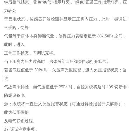
钟后换气结束，黄色“换气”指示灯灭，“绿色”正常工作指示灯亮，压
力表处
于受电状态，传感器开始检测并显示正压房内压力，此时，微调进
气手阀，使补
气量等于房体本身卸漏气量，使得压力表稳定显示 80-150Pa 之间，
此时，进入
正常工作状态，即调试完毕。
当正压房内压力过高时，房体后部卸压阀会自动打开卸气。
若当气压值低于 50Pa 时，欠压声光报报警，进入欠压报警状态；当
进
气故障未排除，而气压值低于 25Pa 时，自控系统将延时 10S 切断非
防爆设备电
源；系统将一直进入欠压报警状态（可通过解除报警开关解除）；
此为低压保护
及电气联锁过程。
3）调试注意事项：