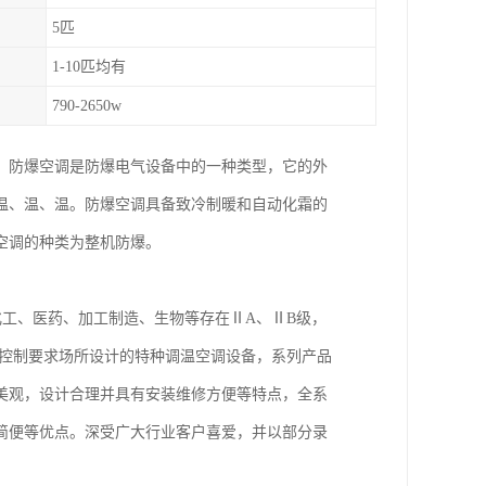
5匹
1-10匹均有
790-2650w
，防爆空调是防爆电气设备中的一种类型，它的外
温、温、温。防爆空调具备致冷制暖和自动化霜的
空调的种类为整机防爆。
工、医药、加工制造、生物等存在ⅡA、ⅡB级，
度控制要求场所设计的特种调温空调设备，系列产品
美观，设计合理并具有安装维修方便等特点，全系
简便等优点。深受广大行业客户喜爱，并以部分录