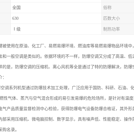
全国
俗称
630
匹数大小
Ⅰ级
制热功率
键被使用在原油、化工厂、易燃易爆环境、燃油库等易燃易爆物品环境中
法和一般空调是类似的。依据环境的不一样，防爆空调又分成了高温、低
样的是，防爆空调的压缩机、离心风机等全是通过了特的防爆解决，防爆
介：
空调系列机型通过防爆技术加工处理，广泛应用于国防、科研、石油、化
组可燃性气体、蒸汽与空气混合形成的易引发易爆的危险场所，是针对有温
电气产品质量监督检测中心检验，获得防爆电气设备防爆合格证，其外形
内部采用压缩机、微电脑控制、数字显示，具有噪声低、性能稳定、操作
采购名录。