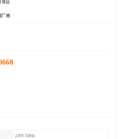
卧龙区
调厂商
0668
220V/50Hz