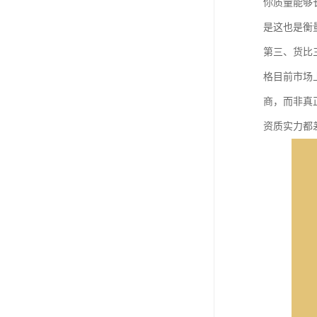
你质量能够
是这也是衡
第三、货比
格目前市场
商，而非真
资质实力都