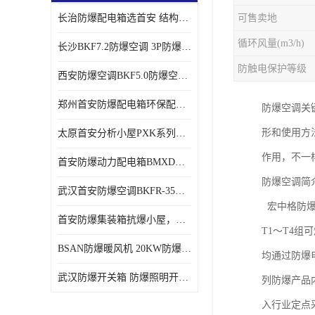
长治防爆配电箱选首安 结构紧凑、价格合理、资质齐全
可售卖地
循环风量(m3/h)
长沙BKF7.2防爆空调 3P防爆空调与普通空调有什么区别
防触电保护等级
西安防爆空调BKF5.0防爆空调技术参数
郑州首安防爆配电箱环保配套用防爆配电箱
防爆空调关
形和使用方
太原首安分析小屋PXK系列在线分析小屋厂家
作用，不一
首安防爆动力配电箱BMXD系列防爆配电箱技术参数
防爆空调简
武汉首安防爆空调BKFR-35防爆空调生产厂家
宏中格防爆
首安防爆集装箱抗爆小屋，危化品暂存间厂家批发
T1～T4
BSAN防爆暖风机 20KW防爆工业暖风机
均通过防爆
武汉防爆开关箱 防爆照明开关箱厂家
列防爆产品
入行业定点