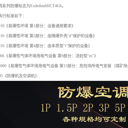
列防爆标志为ExdeibmbIICT4Gb。
执行标准如下：
1-2010《易爆性环境 第1部分：设备通用要求》
2-2010《易爆性环境 第2部分：由隔爆外壳“d”保护的设备》
4-2010《易爆性环境 第4部分：由本质型“i”保护的设备》
9-2006《易爆性气体环境用电气设备 第9部分：浇封型“m”》
.15-2000《易爆性气体环境用电气设备 第15部分：危险场所电气安装（煤矿
8-2005《防爆机及空调机》