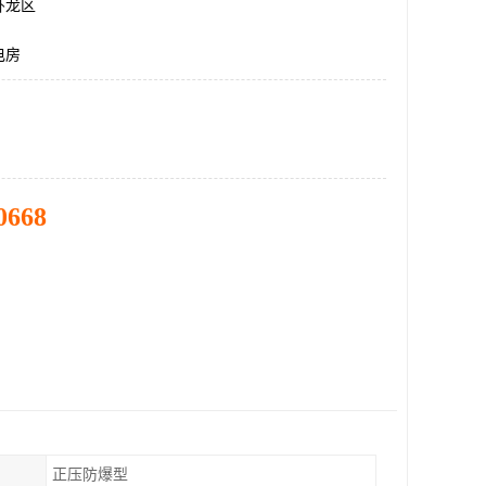
卧龙区
电房
0668
正压防爆型