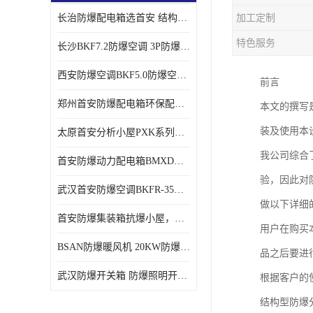
长治防爆配电箱选首安 结构紧凑、价格合理、资质齐全
加工定制
特色服务
长沙BKF7.2防爆空调 3P防爆空调与普通空调有什么区别
西安防爆空调BKF5.0防爆空调技术参数
前言
郑州首安防爆配电箱环保配套用防爆配电箱
本文的撰写
装及使用本
太原首安分析小屋PXK系列在线分析小屋厂家
我公司综合
首安防爆动力配电箱BMXD系列防爆配电箱技术参数
验，因此对
武汉首安防爆空调BKFR-35防爆空调生产厂家
做以下详细
首安防爆集装箱抗爆小屋，危化品暂存间厂家批发
用户在购买
BSAN防爆暖风机 20KW防爆工业暖风机
品之后要进
武汉防爆开关箱 防爆照明开关箱厂家
根据客户的
结构型防爆