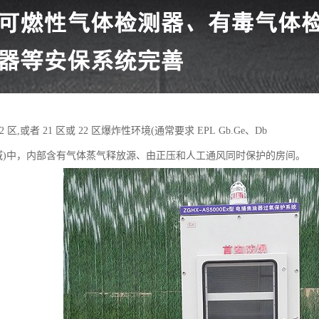
2 区,或者 21 区或 22 区爆炸性环境(通常要求 EPL Gb.Ge、Db
的区域)中，内部含有气体蒸气释放源、由正压和人工通风同时保护的房间。