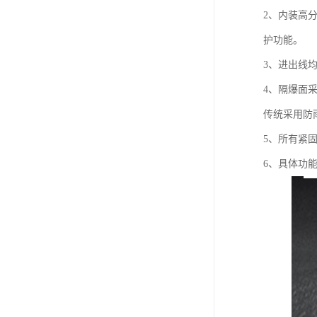
2、内装高
护功能。
3、进出线
4、隔爆面
传统采用防
5、所有紧
6、具体功