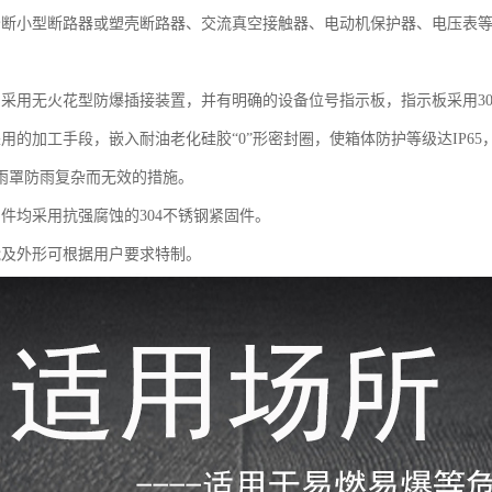
分断小型断路器或塑壳断路器、交流真空接触器、电动机保护器、电压表
均采用无火花型防爆插接装置，并有明确的设备位号指示板，指示板采用3
采用的加工手段，嵌入耐油老化硅胶“0”形密封圈，使箱体防护等级达IP6
雨罩防雨复杂而无效的措施。
固件均采用抗强腐蚀的304不锈钢紧固件。
能及外形可根据用户要求特制。