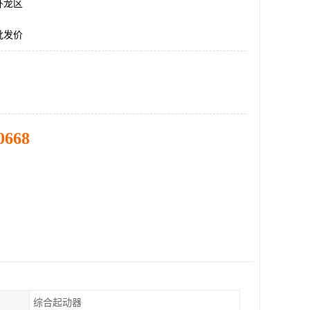
卧龙区
批发价
0668
综合起动器