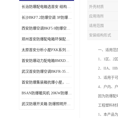
长治防爆配电箱选首安 结构紧凑、价格合理、资质齐全
外壳材质
应用场所
长沙BKF7.2防爆空调 3P防爆空调与普通空调有什么区别
适用范围
西安防爆空调BKF5.0防爆空调技术参数
安装结构形式
郑州首安防爆配电箱环保配套用防爆配电箱
太原首安分析小屋PXK系列在线分析小屋厂家
一、适用范
1．1区、2
首安防爆动力配电箱BMXD系列防爆配电箱技术参数
2．IIA、I
武汉首安防爆空调BKFR-35防爆空调生产厂家
3．适用于
首安防爆集装箱抗爆小屋，危化品暂存间厂家批发
4．户内、
BSAN防爆暖风机 20KW防爆工业暖风机
因为防爆配
武汉防爆开关箱 防爆照明开关箱厂家
工程塑料材
1、本产品