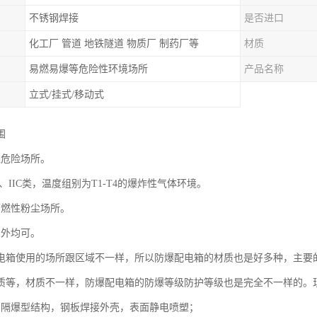
不锈钢焊接
是否进口
化工厂 管道 地铁隧道 物质厂 制药厂等
材质
易燃易爆等危险性环境场所
产品名称
立式/挂式/移动式
围
区危险场所。
IB、IIC类，温度组别为T1-T4的爆炸性气体环境。
可燃性粉尘场所。
户外均可。
电箱使用的场所跟区域不一样，所以防爆配电箱的材质也是好多种，主要
质等，材质不一样，防爆配电箱的防爆等级防护等级也是完全不一样的。
为隔爆型结构，钢板焊接外壳，表面静电喷塑；