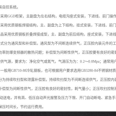
装自控系统。
品采用GGD柜架，主副盘为左右结构，电缆沟座式安装，下进线、前门操
品采用优质钢板焊接结构，主、副盘为上下结构，挂式安装，下进线、前
产品采用优质钢板折叠焊接成型，主、副盘为前后结构，座式安装，下进
方式分为通风型和补偿型。通风型为不间断连续供气，正压腔内装元件的
功率防爆变频器的散热问题；补偿型为间断性供气，正压腔要有良好的密
提供气源，要求为：净化空气或氮气，气源压为为：0.2～0.8Mpa；通常
一般用GB710-88冷轧钢板，也可根据用户要求选用GB3280-84不锈钢材
分为持续吹扫型和泄露补偿型。持续吹扫型为不间断连续供气，正压腔内
补偿型为间断性供气，正压腔有良好的密封性，耗气量小；正压吹扫控制
自动送电，并有高、低压自动声光报警及压力下限、开门自动断电、紧急
保压时间长，节约运行费用。