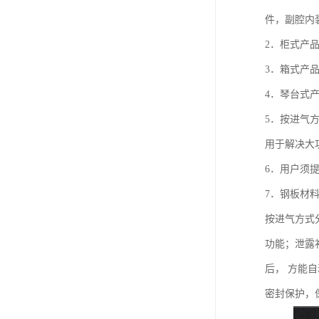
件，副腔内
2．柜式产
3．箱式产
4．琴台式
5．按进气
用于解决大
6．用户须
7．钢板材料
按进气方式
功能；泄露
后， 方能
密封保护，