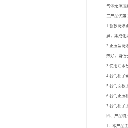
气体无法接
三产品优势
1.新款防
屏，集成化
2.正压型
热好，当低于
3.使用油
4.我们柜
5.我们面
6.我们正
7.我们柜
四、产品特
1．本产品