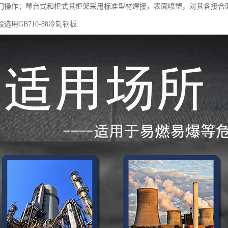
门操作；琴台式和柜式其柜架采用标准型材焊接，表面喷塑，对其各接合
选用GB710-88冷轧钢板.