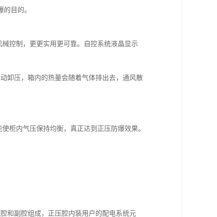
爆的目的。
机械控制，更更实用更可靠。自控系统液晶显示
阀自动卸压，箱内的热量会随着气体排出去，通风散
能使柜内气压保持均衡，真正达到正压防爆效果。
压腔和副腔组成，正压腔内装用户的配电系统元