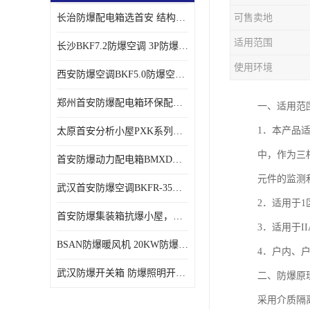
长治防爆配电箱选首安 结构紧凑、价格合理、资质齐全
可售卖地
适用范围
长沙BKF7.2防爆空调 3P防爆空调与普通空调有什么区别
使用环境
西安防爆空调BKF5.0防爆空调技术参数
郑州首安防爆配电箱环保配套用防爆配电箱
一、适用范围
1．本产品
太原首安分析小屋PXK系列在线分析小屋厂家
中，作为三相
首安防爆动力配电箱BMXD系列防爆配电箱技术参数
元件的监测
武汉首安防爆空调BKFR-35防爆空调生产厂家
2．适用于1
首安防爆集装箱抗爆小屋，危化品暂存间厂家批发
3．适用于II
BSAN防爆暖风机 20KW防爆工业暖风机
4．户内、
武汉防爆开关箱 防爆照明开关箱厂家
二、防爆原
采用介质隔