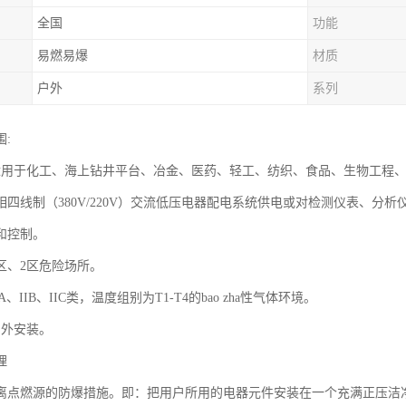
全国
功能
易燃易爆
材质
户外
系列
:
适用于化工、海上钻井平台、冶金、医药、轻工、纺织、食品、生物工程、航天
四线制（380V/220V）交流低压电器配电系统供电或对检测仪表、分析仪表
和控制。
区、2区危险场所。
A、IIB、IIC类，温度组别为T1-T4的bao zha性气体环境。
户外安装。
理
离点燃源的防爆措施。即：把用户所用的电器元件安装在一个充满正压洁