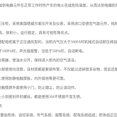
触到电器元件在正常工作时所产生的电火花或危险温度，从而达到电器防
：
爆正压柜，采用美国德威尔差压开关及仪表，采用进口亚德克气路元件，纯
高，体积小，运行稳定，具有可视性等优点。
防爆配电柜属于正压通风型的，当柜内气压大于500PA时机械式自动卸压
100PA时，声光报报警，当低于50PA时，自动断电。
水分离器，使油水分开，保持进入柜内的空气清洁。
子全部使用均流管，且材质都是紫铜布管，不仅能过滤掉很多杂物，而且还
板上使用防静电触摸板，内外接地等更可靠。
压柜触摸屏外面使用小门，防止烟尘，防止误动作。
子上小到密封件的螺丝，都是使用304不锈钢不宜生锈。
点
主要由柜体、自控系统、布气系统、报警系统、配电系统组成；柜体由正