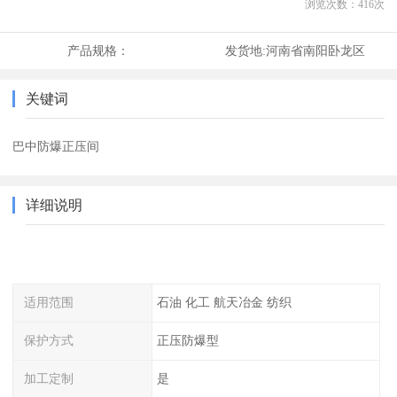
浏览次数：
416
次
产品规格：
发货地:
河南省南阳卧龙区
关键词
巴中防爆正压间
详细说明
适用范围
石油 化工 航天冶金 纺织
保护方式
正压防爆型
加工定制
是